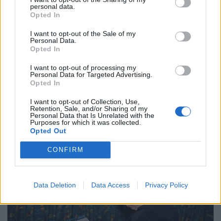
personal data.
Opted In
I want to opt-out of the Sale of my
Personal Data.
Opted In
Τέχνη
I want to opt-out of processing my
Το Disney δίνει teaser για το documentary
Personal Data for Targeted Advertising.
Opted In
“Don’t Look Back in Anger” των Oasis
I want to opt-out of Collection, Use,
07.07.26
Retention, Sale, and/or Sharing of my
Personal Data that Is Unrelated with the
Purposes for which it was collected.
Το "Don’t Look Back in Anger" καταγράφει την επανένωση
Opted Out
των Oasis και την sold-out περιοδεία “Oasis Live
CONFIRM
Data Deletion
Data Access
Privacy Policy