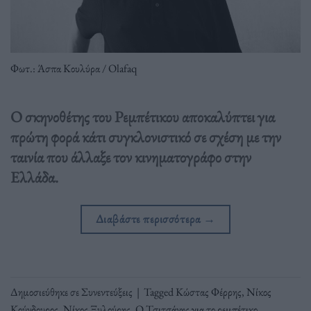
Φωτ.: Άσπα Κουλύρα / Olafaq
Ο σκηνοθέτης του Ρεμπέτικου αποκαλύπτει για
πρώτη φορά κάτι συγκλονιστικό σε σχέση με την
ταινία που άλλαξε τον κινηματογράφο στην
Ελλάδα.
Διαβάστε περισσότερα
→
Δημοσιεύθηκε σε
Συνεντεύξεις
|
Tagged
Κώστας Φέρρης
,
Νίκος
Κούνδουρος
,
Νίκος Ξυλούρης
,
Ο Τσιτσάνης για το ρεμπέτικο
,