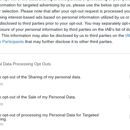
formation for targeted advertising by us, please use the below opt-out s
r selection. Please note that after your opt-out request is processed y
024 και δεκάδες εργαζόμενους να χάνουν τη
eing interest-based ads based on personal information utilized by us or
disclosed to third parties prior to your opt-out. You may separately opt-
ει μια καθημερινή, κανονικοποιημένη
losure of your personal information by third parties on the IAB’s list of
. This information may also be disclosed by us to third parties on the
IA
γεί.
Participants
that may further disclose it to other third parties.
l Data Processing Opt Outs
o opt-out of the Sharing of my personal data.
In
o opt-out of the Sale of my Personal Data.
In
to opt-out of processing my Personal Data for Targeted
ing.
In