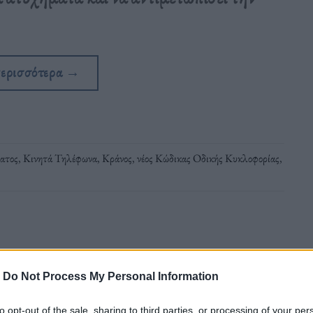
περισσότερα
→
ατος
,
Κινητά Τηλέφωνα
,
Κράνος
,
νέος Κώδικας Οδικής Κυκλοφορίας
,
-
Do Not Process My Personal Information
ανδημία που θερίζει στην Ελλάδα
to opt-out of the sale, sharing to third parties, or processing of your per