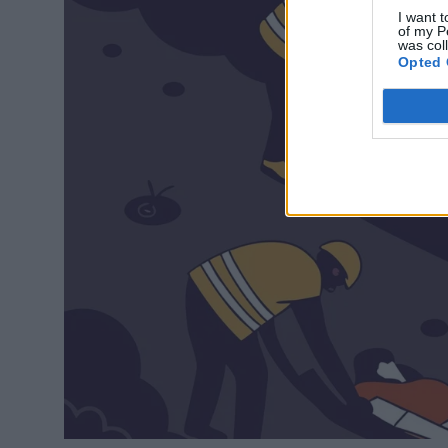
I want t
of my P
was col
Opted 