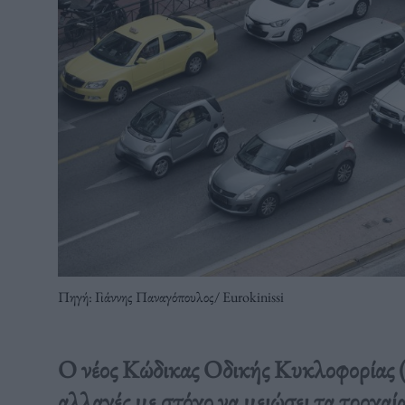
Πηγή: Γιάννης Παναγόπουλος/ Eurokinissi
Ο νέος Κώδικας Οδικής Κυκλοφορίας 
αλλαγές με στόχο να μειώσει τα τροχαί