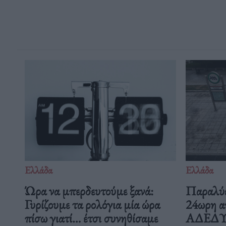
Ελλάδα
Ελλάδα
Ώρα να μπερδευτούμε ξανά:
Παραλύε
Γυρίζουμε τα ρολόγια μία ώρα
24ωρη α
πίσω γιατί… έτσι συνηθίσαμε
ΑΔΕΔΥ ε