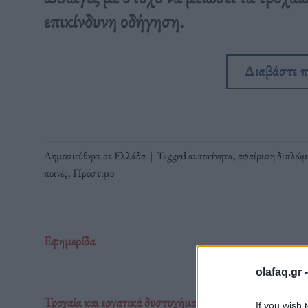
επικίνδυνη οδήγηση.
Διαβάστε 
Δημοσιεύθηκε σε
Ελλάδα
|
Tagged
αυτοκίνητα
,
αφαίρεση διπλώμ
ποινές
,
Πρόστιμο
Εφημερίδα
olafaq.gr 
Τροχαία και εργατικά δυστυχήματα: Η διπλή σιωπηλή π
If you wish 