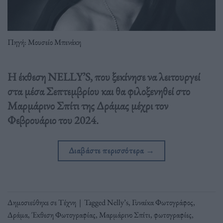
Πηγή: Μουσείο Μπενάκη
Η έκθεση NELLY’S, που ξεκίνησε να λειτουργεί
στα μέσα Σεπτεμβρίου και θα φιλοξενηθεί στο
Μαρμάρινο Σπίτι της Δράμας μέχρι τον
Φεβρουάριο του 2024.
Διαβάστε περισσότερα
→
Δημοσιεύθηκε σε
Τέχνη
|
Tagged
Nelly’s
,
Γυναίκα Φωτογράφος
,
Δράμα
,
Έκθεση Φωτογραφίας
,
Μαρμάρινο Σπίτι
,
φωτογραφίες
,