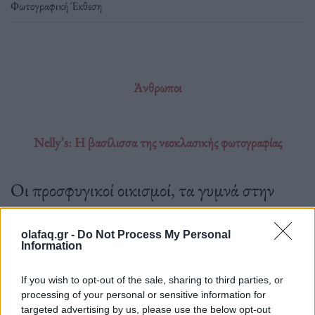
Φωτογραφική Έκθεση
Άνθρωποι
Nelly’s: Η βασίλισσα της νεοκλασικής φωτογραφίας
Οι προσφυγικοί οικισμοί, τα γυμνά στην
Ακρόπολη, και το οπτικό φλερτ με το
μεταξικό καθεστώς.
olafaq.gr -
Do Not Process My Personal
Information
If you wish to opt-out of the sale, sharing to third parties, or
processing of your personal or sensitive information for
10.03.2023
targeted advertising by us, please use the below opt-out