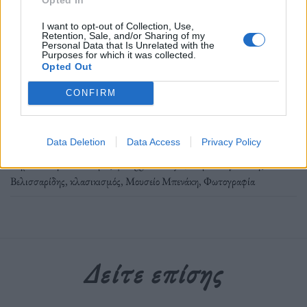
Οι προσφυγικοί οικισμοί, τα γυμνά στην
I want to opt-out of Collection, Use,
Ακρόπολη, και το οπτικό φλερτ με το μεταξικό
Retention, Sale, and/or Sharing of my
Personal Data that Is Unrelated with the
καθεστώς.
Purposes for which it was collected.
Opted Out
Διαβάστε περισσότερα
→
CONFIRM
Data Deletion
Data Access
Privacy Policy
Δημοσιεύθηκε σε
Ιστορίες
|
Tagged
Nelly’s
,
Ακροπολη
,
Γιάννης
Βελισσαρίδης
,
κλασικισμός
,
Μουσείο Μπενάκη
,
Φωτογραφία
Δείτε επίσης