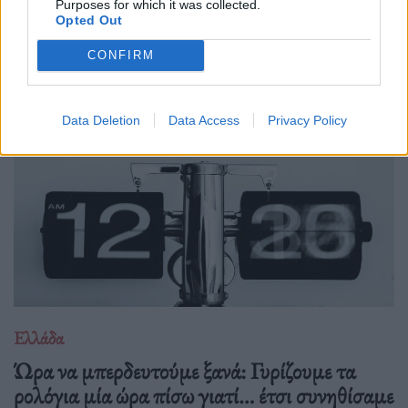
Purposes for which it was collected.
Opted Out
Δείτε επίσης
CONFIRM
Data Deletion
Data Access
Privacy Policy
Ελλάδα
Ώρα να μπερδευτούμε ξανά: Γυρίζουμε τα
ρολόγια μία ώρα πίσω γιατί… έτσι συνηθίσαμε