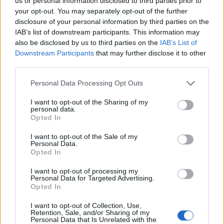
us or personal information disclosed to third parties prior to
your opt-out. You may separately opt-out of the further
disclosure of your personal information by third parties on the
IAB’s list of downstream participants. This information may
also be disclosed by us to third parties on the
IAB’s List of
Downstream Participants
that may further disclose it to other
Πτώση παρουσίασε ο ημερήσιος αριθμός θανάτων
third parties.
από κορονοϊό, σύμφωνα με τα στοιχεία του ΕΟΔΥ
Personal Data Processing Opt Outs
για το τελευταίο 24ωρο.
I want to opt-out of the Sharing of my
personal data.
Opted In
Διαβάστε περισσότερα
→
I want to opt-out of the Sale of my
Personal Data.
Opted In
I want to opt-out of processing my
Δημοσιεύθηκε σε
Ελλάδα
|
Tagged
Διασωληνωμένοι
,
Θάνατοι
,
Personal Data for Targeted Advertising.
Opted In
Κορονοϊός
,
Νέα Κρούσματα
I want to opt-out of Collection, Use,
Retention, Sale, and/or Sharing of my
Personal Data that Is Unrelated with the