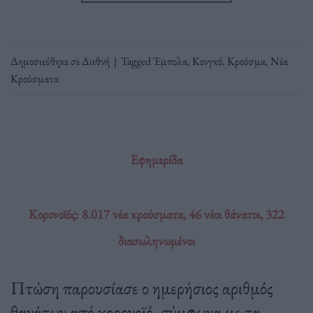
Δημοσιεύθηκε σε
Διεθνή
|
Tagged
Έμπολα
,
Κονγκό
,
Κρούσμα
,
Νέα
Κρούσματα
Εφημερίδα
Κορονοϊός: 8.017 νέα κρούσματα, 46 νέοι θάνατοι, 322
διασωληνωμένοι
Πτώση παρουσίασε ο ημερήσιος αριθμός
θανάτων από κορονοϊό, σύμφωνα με τα