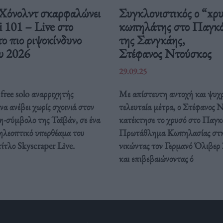
Χόνολντ σκαρφαλώνει
Συγκλονιστικός ο “xρ
i 101 – Live στο
κωπηλάτης στο Παγκ
το πιο ριψοκίνδυνο
της Σανγκάης,
υ 2026
Στέφανος Ντούσκος
29.09.25
free solo αναρριχητής
Με απίστευτη αντοχή και ψυχρ
 να ανέβει χωρίς σχοινιά στον
τελευταία μέτρα, ο Στέφανος 
η-σύμβολο της Ταϊβάν, σε ένα
κατέκτησε το χρυσό στο Παγκ
τηλεοπτικό υπερθέαμα του
Πρωτάθλημα Κωπηλασίας στη
τίτλο Skyscraper Live.
νικώντας τον Γερμανό Όλιβερ
και επιβεβαιώνοντας ό