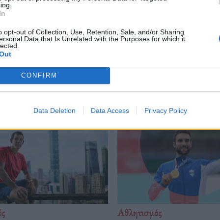
μπιο
ing.
In
o opt-out of Collection, Use, Retention, Sale, and/or Sharing
ersonal Data that Is Unrelated with the Purposes for which it
lected.
Out
Δείτε επίσης
CONFIRM
Data Deletion
Data Access
Privacy Policy
ός
Αθλητισμός