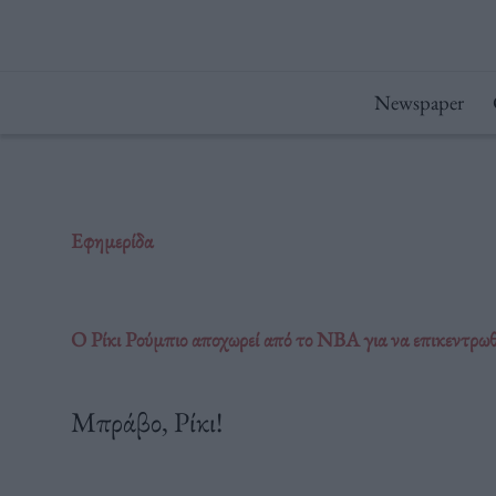
Μετάβαση
στο
περιεχόμενο
Newspaper
Εφημερίδα
O Ρίκι Ρούμπιο αποχωρεί από το NBA για να επικεντρωθε
Μπράβο, Ρίκι!