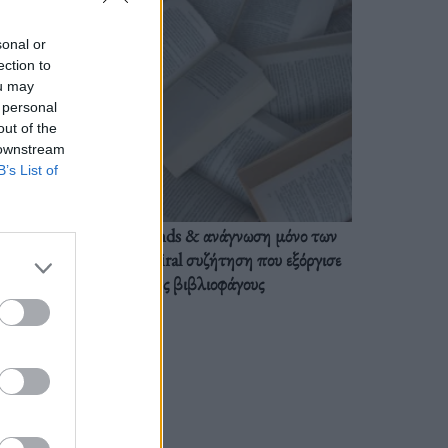
sonal or
ection to
ou may
 personal
out of the
 downstream
B’s List of
BookTok trends & ανάγνωση μόνο των
διαλόγων: Η viral συζήτηση που εξόργισε
τους βιβλιοφάγους