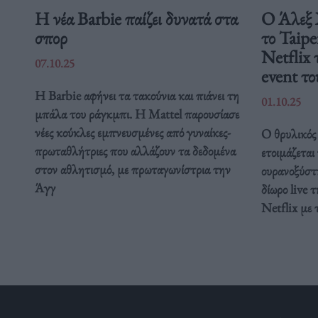
Η νέα Barbie παίζει δυνατά στα
Ο Άλεξ 
σπορ
το Taipe
Netflix 
07.10.25
event το
Η Barbie αφήνει τα τακούνια και πιάνει τη
01.10.25
μπάλα του ράγκμπι. Η Mattel παρουσίασε
νέες κούκλες εμπνευσμένες από γυναίκες-
Ο θρυλικός 
πρωταθλήτριες που αλλάζουν τα δεδομένα
ετοιμάζεται
στον αθλητισμό, με πρωταγωνίστρια την
ουρανοξύστ
Άγγ
δίωρο live 
Netflix με 