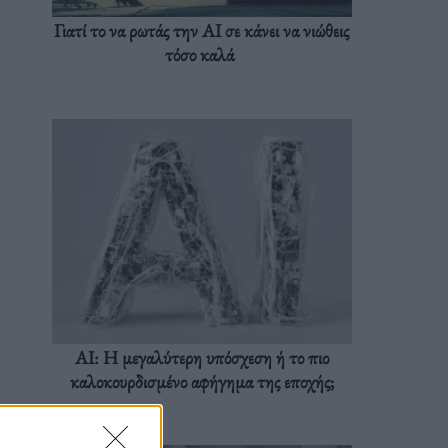
Γιατί το να ρωτάς την AI σε κάνει να νιώθεις
τόσο καλά
AI: Η μεγαλύτερη υπόσχεση ή το πιο
καλοκουρδισμένο αφήγημα της εποχής;