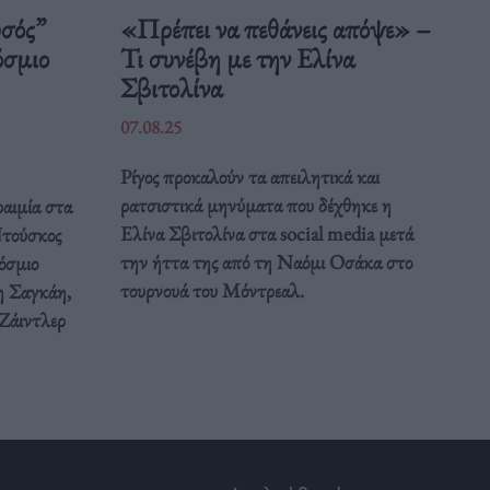
υσός”
«Πρέπει να πεθάνεις απόψε» –
όσμιο
Τι συνέβη με την Ελίνα
Σβιτολίνα
07.08.25
Ρίγος προκαλούν τα απειλητικά και
ρατσιστικά μηνύματα που δέχθηκε η
αιμία στα
Ελίνα Σβιτολίνα στα social media μετά
Ντούσκος
την ήττα της από τη Ναόμι Οσάκα στο
όσμιο
τουρνουά του Μόντρεαλ.
 Σαγκάη,
 Ζάιντλερ