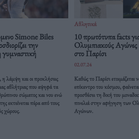
Αθλητικά
όμενο Simone Biles
10 πρωτότυπα facts γι
σδιορίζει την
Ολυμπιακούς Αγώνες
η γυμναστική
στο Παρίσι
02.07.24
 η λάμψη και οι προκλήσεις
Καθώς το Παρίσι ετοιμάζεται ν
ιας αθλήτριας που αψηφά τα
επίκεντρο του κόσμου, φαίνεται
θρώπινου σώματος και νου ενώ
προσθέσει τη δική του μοναδι
της εκτείνεται πέρα από τους
πινελιά στην αφήγηση των Ο
ς χώρους.
Αγώνων.