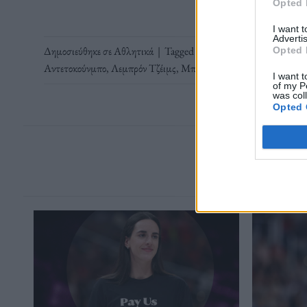
Opted 
I want 
Advertis
Δημοσιεύθηκε σε
Αθλητικά
|
Tagged
All Star Game
,
Giannis A
Opted 
Αντετοκούνμπο
,
Λεμπρόν Τζέιμς
,
Μπάσκετ
I want t
of my P
was col
Opted 