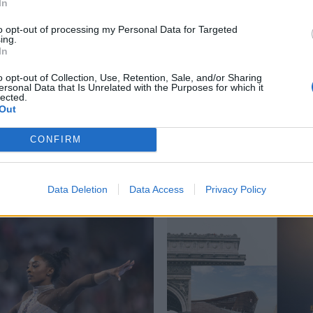
In
to opt-out of processing my Personal Data for Targeted
ing.
ntetokounmpo
,
Lebron James
,
NBA
,
NBA All-Star Game
,
Γιάννης
In
o opt-out of Collection, Use, Retention, Sale, and/or Sharing
ersonal Data that Is Unrelated with the Purposes for which it
lected.
Out
CONFIRM
Δείτε επίσης
Data Deletion
Data Access
Privacy Policy