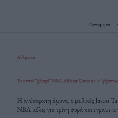
Μετάβαση
στο
περιεχόμενο
Newspaper
Αθλητικά
Το φετινό “χλιαρό” NBA All-Star Game και ο “γίγαντ
Η ανύπαρκτη άμυνα, ο μυθικός Jason Ta
NBA μόλις για τρίτη φορά και έγραψε ι