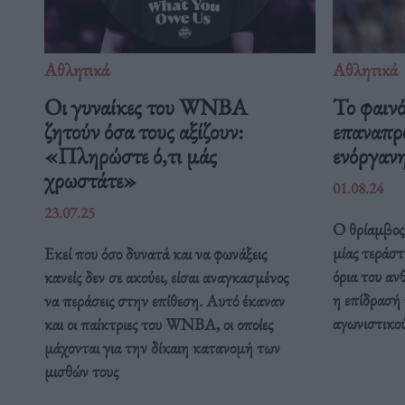
Αθλητικά
Αθλητικά
Οι γυναίκες του WNBA
Το φαιν
ζητούν όσα τους αξίζουν:
επαναπρο
«Πληρώστε ό,τι μάς
ενόργαν
χρωστάτε»
01.08.24
23.07.25
Ο θρίαμβος,
μίας τεράστ
Εκεί που όσο δυνατά και να φωνάξεις
όρια του αν
κανείς δεν σε ακούει, είσαι αναγκασμένος
η επίδρασή 
να περάσεις στην επίθεση. Αυτό έκαναν
αγωνιστικού
και οι παίκτριες του WNBA, οι οποίες
μάχονται για την δίκαιη κατανομή των
μισθών τους