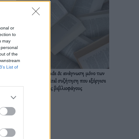
sonal or
ection to
ou may
 personal
out of the
 downstream
B’s List of
BookTok trends & ανάγνωση μόνο των
διαλόγων: Η viral συζήτηση που εξόργισε
τους βιβλιοφάγους