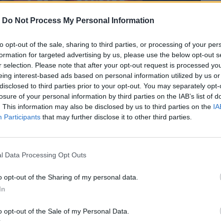
-
Do Not Process My Personal Information
to opt-out of the sale, sharing to third parties, or processing of your per
formation for targeted advertising by us, please use the below opt-out s
r selection. Please note that after your opt-out request is processed y
eing interest-based ads based on personal information utilized by us or
disclosed to third parties prior to your opt-out. You may separately opt-
losure of your personal information by third parties on the IAB’s list of
αίο NBA All-Star Game
. This information may also be disclosed by us to third parties on the
IA
Participants
that may further disclose it to other third parties.
Tatum και ο άνθρωπος που πάτησε παρκέ
l Data Processing Opt Outs
αψε ιστορία στα καρφώματα.
o opt-out of the Sharing of my personal data.
In
περισσότερα
→
o opt-out of the Sale of my Personal Data.