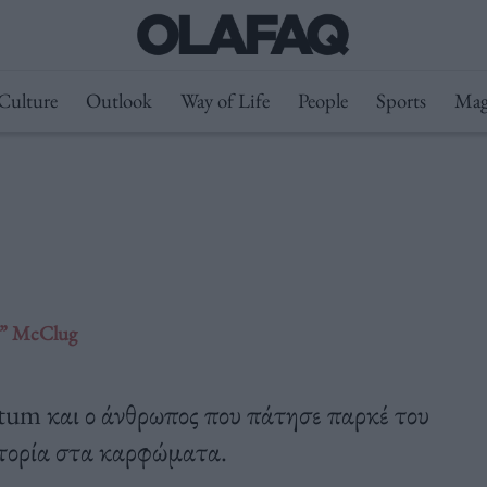
Culture
Outlook
Way of Life
People
Sports
Mag
ας” McClug
tum και ο άνθρωπος που πάτησε παρκέ του
στορία στα καρφώματα.