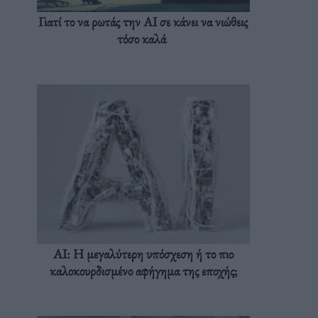
Γιατί το να ρωτάς την AI σε κάνει να νιώθεις
τόσο καλά
AI: Η μεγαλύτερη υπόσχεση ή το πιο
καλοκουρδισμένο αφήγημα της εποχής;