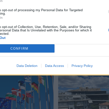
In
to opt-out of processing my Personal Data for Targeted
ing.
In
o opt-out of Collection, Use, Retention, Sale, and/or Sharing
ersonal Data that Is Unrelated with the Purposes for which it
lected.
Out
CONFIRM
Δείτε επίσης
Data Deletion
Data Access
Privacy Policy