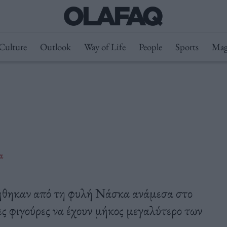
Culture
Outlook
Way of Life
People
Sports
Mag
α
γήθηκαν από τη φυλή Νάσκα ανάμεσα στο
ες φιγούρες να έχουν μήκος μεγαλύτερο των