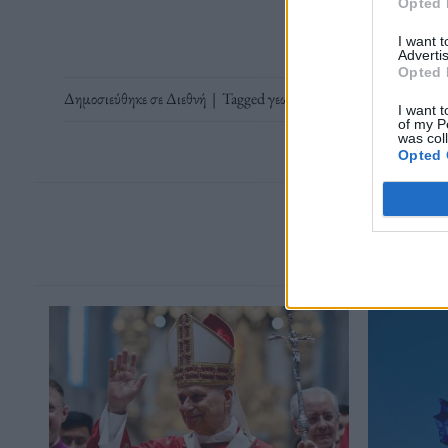
Opted 
I want 
Advertis
Opted 
Δημοσιεύθηκε σε
Διεθνή
|
Tagged
γεωγλυφικά
,
Νάσκα
,
Περού
I want t
of my P
was col
Opted 