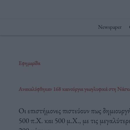
Μετάβαση
στο
περιεχόμενο
Newspaper
Εφημερίδα
Ανακαλύφθηκαν 168 καινούργια γεωγλυφικά στη Νάσκ
Οι επιστήμονες πιστεύουν πως δημιουρ
500 π.Χ. και 500 μ.Χ., με τις μεγαλύτερ