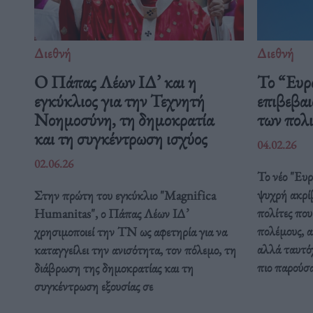
Διεθνή
Διεθνή
Ο Πάπας Λέων ΙΔ’ και η
Το “Ευρ
εγκύκλιος για την Τεχνητή
επιβεβαι
Νοημοσύνη, τη δημοκρατία
των πολ
και τη συγκέντρωση ισχύος
04.02.26
02.06.26
Το νέο "Ευ
ψυχρή ακρί
Στην πρώτη του εγκύκλιο "Magnifica
πολίτες που
Humanitas", ο Πάπας Λέων ΙΔ’
πολέμους, α
χρησιμοποιεί την ΤΝ ως αφετηρία για να
αλλά ταυτόχ
καταγγείλει την ανισότητα, τον πόλεμο, τη
πιο παρούσ
διάβρωση της δημοκρατίας και τη
συγκέντρωση εξουσίας σε