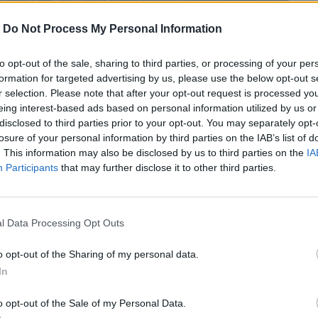
-
Do Not Process My Personal Information
to opt-out of the sale, sharing to third parties, or processing of your per
formation for targeted advertising by us, please use the below opt-out s
r selection. Please note that after your opt-out request is processed y
eing interest-based ads based on personal information utilized by us or
disclosed to third parties prior to your opt-out. You may separately opt-
losure of your personal information by third parties on the IAB’s list of
. This information may also be disclosed by us to third parties on the
IA
Participants
that may further disclose it to other third parties.
υργήθηκαν από τη φυλή Νάσκα ανάμεσα
αλύτερες φιγούρες να έχουν μήκος
l Data Processing Opt Outs
o opt-out of the Sharing of my personal data.
In
περισσότερα
→
o opt-out of the Sale of my Personal Data.