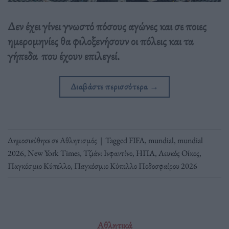
Δεν έχει γίνει γνωστό πόσους αγώνες και σε ποιες
ημερομηνίες θα φιλοξενήσουν οι πόλεις και τα
γήπεδα που έχουν επιλεγεί.
Διαβάστε περισσότερα
→
Δημοσιεύθηκε σε
Αθλητισμός
|
Tagged
FIFA
,
mundial
,
mundial
2026
,
New York Times
,
Tζιάνι Ινφαντίνο
,
ΗΠΑ
,
Λευκός Οίκος
,
Παγκόσμιο Κύπελλο
,
Παγκόσμιο Κύπελλο Ποδοσφαίρου 2026
Αθλητικά