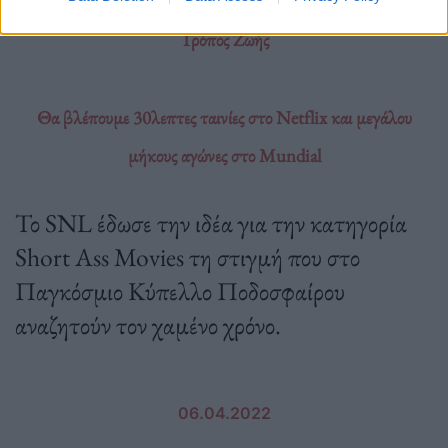
Τρόπος Ζωής
Θα βλέπουμε 30λεπτες ταινίες στο Netflix και μεγάλου
μήκους αγώνες στο Mundial
Το SNL έδωσε την ιδέα για την κατηγορία
Short Ass Movies τη στιγμή που στο
Παγκόσμιο Κύπελλο Ποδοσφαίρου
αναζητούν τον χαμένο χρόνο.
06.04.2022