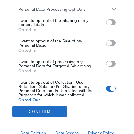
Personal Data Processing Opt Outs
I want to opt-out of the Sharing of my
personal data.
Opted In
I want to opt-out of the Sale of my
Πρόκειται για την πρώτη διοργάνωση σε αραβική
Personal Data.
Opted In
χώρα.
I want to opt-out of processing my
Personal Data for Targeted Advertising.
Opted In
Διαβάστε περισσότερα
→
I want to opt-out of Collection, Use,
Retention, Sale, and/or Sharing of my
Personal Data that Is Unrelated with the
Purposes for which it was collected.
Opted Out
Δημοσιεύθηκε σε
Αθλητικά
|
Tagged
mundial
,
Mundial 2022
,
Κατάρ
,
Μουντιάλ
,
Μουντιάλ 2022
CONFIRM
Data Deletion
Data Access
Privacy Policy