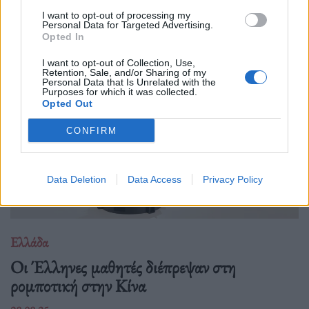
υπάλληλοι, ταξιτζήδες και ναυτεργάτες συμμετέχουν στη
I want to opt-out of processing my
σημερινή πανελλαδική κινητοποίηση, που μπλοκάρει
Personal Data for Targeted Advertising.
μεταφορές και υπηρεσίες. Στο επίκεντρο των
Opted In
I want to opt-out of Collection, Use,
Retention, Sale, and/or Sharing of my
Personal Data that Is Unrelated with the
Purposes for which it was collected.
Opted Out
CONFIRM
Data Deletion
Data Access
Privacy Policy
Ελλάδα
Οι Έλληνες μαθητές διέπρεψαν στη
ρομποτική στην Κίνα