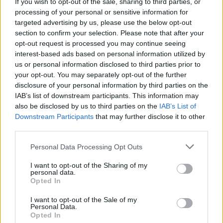
If you wish to opt-out of the sale, sharing to third parties, or
processing of your personal or sensitive information for
targeted advertising by us, please use the below opt-out
section to confirm your selection. Please note that after your
opt-out request is processed you may continue seeing
interest-based ads based on personal information utilized by
us or personal information disclosed to third parties prior to
your opt-out. You may separately opt-out of the further
disclosure of your personal information by third parties on the
IAB’s list of downstream participants. This information may
also be disclosed by us to third parties on the
IAB’s List of
Downstream Participants
that may further disclose it to other
Ελλάδα
third parties.
Παραλύει η χώρα από τη 24ωρη απεργία
Personal Data Processing Opt Outs
ΓΣΕΕ και ΑΔΕΔΥ ενάντια στο νέο εργασιακό
I want to opt-out of the Sharing of my
νομοσχέδιο
personal data.
Opted In
01.10.25
I want to opt-out of the Sale of my
Personal Data.
Δημόσιοι υπάλληλοι, γιατροί, εκπαιδευτικοί, δικαστικοί
Opted In