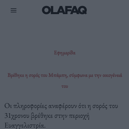
Μετάβαση
στο
περιεχόμενο
Εφημερίδα
Βρέθηκε η σορός του Μπάμπη, σύμφωνα με την οικογένειά
του
Οι πληροφορίες αναφέρουν ότι η σορός του
31χρονου βρέθηκε στην περιοχή
Ευαγγελιστρία.