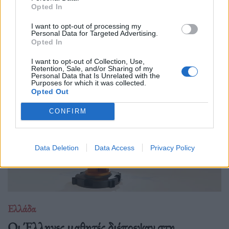
Opted In
Δημόσιοι υπάλληλοι, γιατροί, εκπαιδευτικοί, δικαστικοί
I want to opt-out of processing my
υπάλληλοι, ταξιτζήδες και ναυτεργάτες συμμετέχουν στη
Personal Data for Targeted Advertising.
σημερινή πανελλαδική κινητοποίηση, που μπλοκάρει
Opted In
μεταφορές και υπηρεσίες. Στο επίκεντρο των
I want to opt-out of Collection, Use,
Retention, Sale, and/or Sharing of my
Personal Data that Is Unrelated with the
Purposes for which it was collected.
Opted Out
CONFIRM
Data Deletion
Data Access
Privacy Policy
Ελλάδα
Οι Έλληνες μαθητές διέπρεψαν στη