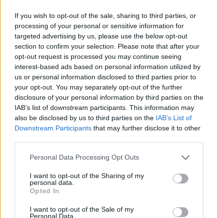
"εξοικονομήσουμε ενέργεια".
If you wish to opt-out of the sale, sharing to third parties, or
processing of your personal or sensitive information for
targeted advertising by us, please use the below opt-out
section to confirm your selection. Please note that after your
opt-out request is processed you may continue seeing
interest-based ads based on personal information utilized by
us or personal information disclosed to third parties prior to
your opt-out. You may separately opt-out of the further
disclosure of your personal information by third parties on the
IAB’s list of downstream participants. This information may
also be disclosed by us to third parties on the
IAB’s List of
Downstream Participants
that may further disclose it to other
third parties.
Ελλάδα
Personal Data Processing Opt Outs
Παραλύει η χώρα από τη 24ωρη απεργία
I want to opt-out of the Sharing of my
ΓΣΕΕ και ΑΔΕΔΥ ενάντια στο νέο εργασιακό
personal data.
νομοσχέδιο
Opted In
I want to opt-out of the Sale of my
01.10.25
Personal Data.