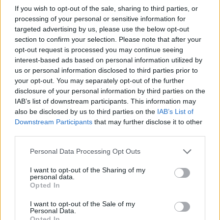
Στην πρώτη του εγκύκλιο "Magnifica Humanitas", ο Πάπας
If you wish to opt-out of the sale, sharing to third parties, or
Λέων ΙΔ’ χρησιμοποιεί την ΤΝ ως αφετηρία για να
processing of your personal or sensitive information for
καταγγείλει την ανισότητα, τον πόλεμο, τη διάβρωση της
targeted advertising by us, please use the below opt-out
section to confirm your selection. Please note that after your
δημοκρατίας και τη συγκέντρωση εξουσίας σε
opt-out request is processed you may continue seeing
interest-based ads based on personal information utilized by
us or personal information disclosed to third parties prior to
your opt-out. You may separately opt-out of the further
disclosure of your personal information by third parties on the
IAB’s list of downstream participants. This information may
also be disclosed by us to third parties on the
IAB’s List of
Downstream Participants
that may further disclose it to other
third parties.
Personal Data Processing Opt Outs
I want to opt-out of the Sharing of my
personal data.
Opted In
Διεθνή
Το “Ευρωβαρόμετρο” επιβεβαιώνει την
I want to opt-out of the Sale of my
Personal Data.
αβεβαιότητα των πολιτών της Ευρώπης
Opted In