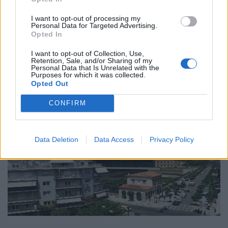
04.02.26
I want to opt-out of processing my
Personal Data for Targeted Advertising.
Opted In
Το νέο "Ευρωβαρόμετρο" καταγράφει με ψυχρή ακρίβεια αυτή
την αντίφαση. Oι πολίτες που ανησυχούν βαθιά για πολέμους,
I want to opt-out of Collection, Use,
Retention, Sale, and/or Sharing of my
ακρίβεια και αποσταθεροποίηση, αλλά ταυτόχρονα ζητούν μια
Personal Data that Is Unrelated with the
Purposes for which it was collected.
πιο δυνατή, πιο παρούσα Ευ
Opted Out
CONFIRM
Data Deletion
Data Access
Privacy Policy