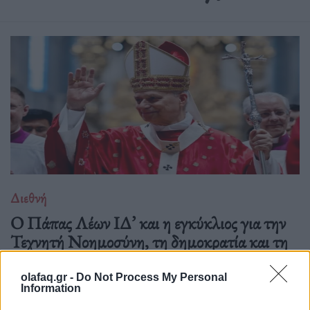
Διεθνή
Ο Πάπας Λέων ΙΔ’ και η εγκύκλιος για την
Τεχνητή Νοημοσύνη, τη δημοκρατία και τη
συγκέντρωση ισχύος
olafaq.gr -
Do Not Process My Personal
02.06.26
Information