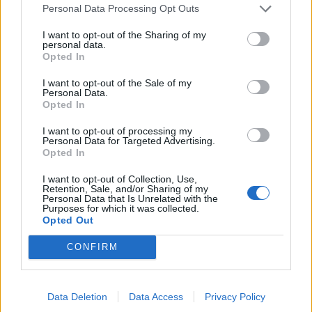
Personal Data Processing Opt Outs
I want to opt-out of the Sharing of my
personal data.
Opted In
I want to opt-out of the Sale of my
Personal Data.
Opted In
I want to opt-out of processing my
Personal Data for Targeted Advertising.
Opted In
Διεθνή
I want to opt-out of Collection, Use,
Το “Ευρωβαρόμετρο” επιβεβαιώνει την
Retention, Sale, and/or Sharing of my
Personal Data that Is Unrelated with the
αβεβαιότητα των πολιτών της Ευρώπης
Purposes for which it was collected.
Opted Out
04.02.26
CONFIRM
Το νέο "Ευρωβαρόμετρο" καταγράφει με ψυχρή ακρίβεια αυτή
την αντίφαση. Oι πολίτες που ανησυχούν βαθιά για πολέμους,
Data Deletion
Data Access
Privacy Policy
ακρίβεια και αποσταθεροποίηση, αλλά ταυτόχρονα ζητούν μια