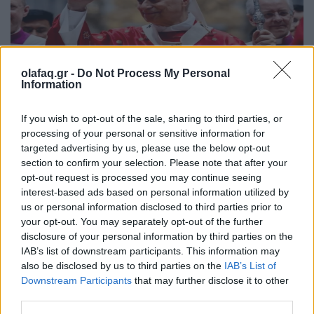
olafaq.gr -
Do Not Process My Personal
Information
Διεθνή
Ο Πάπας Λέων ΙΔ’ και η εγκύκλιος για την
If you wish to opt-out of the sale, sharing to third parties, or
processing of your personal or sensitive information for
Τεχνητή Νοημοσύνη, τη δημοκρατία και τη
targeted advertising by us, please use the below opt-out
συγκέντρωση ισχύος
section to confirm your selection. Please note that after your
opt-out request is processed you may continue seeing
02.06.26
interest-based ads based on personal information utilized by
us or personal information disclosed to third parties prior to
Στην πρώτη του εγκύκλιο "Magnifica Humanitas", ο Πάπας
your opt-out. You may separately opt-out of the further
Λέων ΙΔ’ χρησιμοποιεί την ΤΝ ως αφετηρία για να
disclosure of your personal information by third parties on the
IAB’s list of downstream participants. This information may
καταγγείλει την ανισότητα, τον πόλεμο, τη διάβρωση της
also be disclosed by us to third parties on the
IAB’s List of
δημοκρατίας και τη συγκέντρωση εξουσίας σε
Downstream Participants
that may further disclose it to other
third parties.