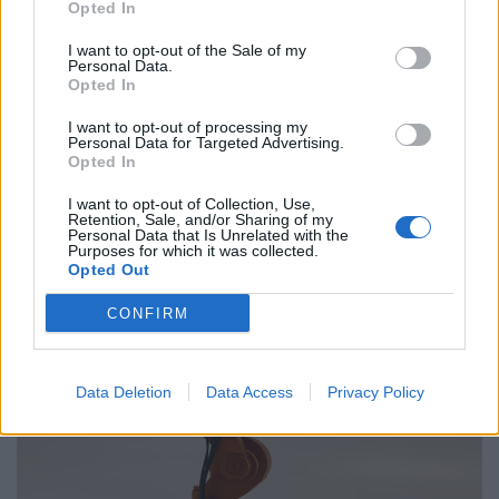
Opted In
Παραλύει η χώρα από τη 24ωρη απεργία
ΓΣΕΕ και ΑΔΕΔΥ ενάντια στο νέο εργασιακό
I want to opt-out of the Sale of my
Personal Data.
νομοσχέδιο
Opted In
01.10.25
I want to opt-out of processing my
Personal Data for Targeted Advertising.
Opted In
Δημόσιοι υπάλληλοι, γιατροί, εκπαιδευτικοί, δικαστικοί
υπάλληλοι, ταξιτζήδες και ναυτεργάτες συμμετέχουν στη
I want to opt-out of Collection, Use,
Retention, Sale, and/or Sharing of my
σημερινή πανελλαδική κινητοποίηση, που μπλοκάρει
Personal Data that Is Unrelated with the
Purposes for which it was collected.
μεταφορές και υπηρεσίες. Στο επίκεντρο των
Opted Out
CONFIRM
Data Deletion
Data Access
Privacy Policy