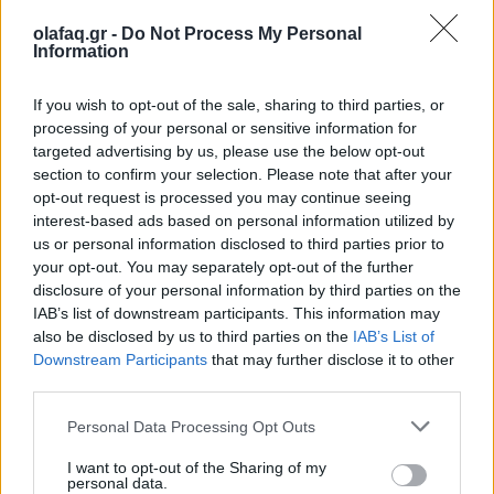
16.10.25
olafaq.gr -
Do Not Process My Personal
Information
Την Κυριακή 26 Οκτωβρίου, στις 04:00 τα ξημερώματα, θα
ξαναζήσουμε το πιο παράλογο ευρωπαϊκό ραντεβού με τον
If you wish to opt-out of the sale, sharing to third parties, or
χρόνο: θα γυρίσουμε τα ρολόγια μας πίσω μία ώρα, για να
processing of your personal or sensitive information for
"εξοικονομήσουμε ενέργεια".
targeted advertising by us, please use the below opt-out
section to confirm your selection. Please note that after your
opt-out request is processed you may continue seeing
interest-based ads based on personal information utilized by
us or personal information disclosed to third parties prior to
your opt-out. You may separately opt-out of the further
disclosure of your personal information by third parties on the
IAB’s list of downstream participants. This information may
also be disclosed by us to third parties on the
IAB’s List of
Downstream Participants
that may further disclose it to other
third parties.
Personal Data Processing Opt Outs
I want to opt-out of the Sharing of my
Ελλάδα
personal data.