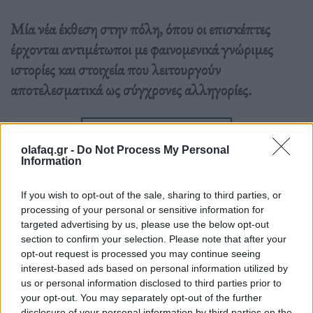
Μία νέα έκθεση στην πόλη, όπου οι επισκέπτες
έρχονται αντιμέτωποι με φαινομενικά γνώριμες
ιστορίες και στοιχεία που λειτουργούν
αποτελεσματικά ως σύγχρονες αλληγορίες.
Διαβάστε περισσότερα
→
olafaq.gr -
Do Not Process My Personal
Information
If you wish to opt-out of the sale, sharing to third parties, or
Δημοσιεύθηκε σε
Εικαστικά
|
Tagged
Metaphor Athens
,
processing of your personal or sensitive information for
αψεγάδιαστος
,
Εικαστικά
,
Έκθεση
,
κόσμος
,
Νarrative Framings
,
Τέχνη
targeted advertising by us, please use the below opt-out
section to confirm your selection. Please note that after your
opt-out request is processed you may continue seeing
interest-based ads based on personal information utilized by
us or personal information disclosed to third parties prior to
your opt-out. You may separately opt-out of the further
disclosure of your personal information by third parties on the