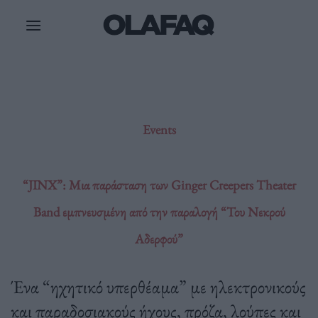
Μετάβαση
στο
περιεχόμενο
Events
“JINX”: Μια παράσταση των Ginger Creepers Theater
Band εμπνευσμένη από την παραλογή “Του Νεκρού
Αδερφού”
Ένα “ηχητικό υπερθέαμα” με ηλεκτρονικούς
και παραδοσιακούς ήχους, πρόζα, λούπες και