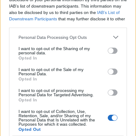
Δείτε επίσης
IAB’s list of downstream participants. This information may
also be disclosed by us to third parties on the
IAB’s List of
Downstream Participants
that may further disclose it to other
third parties.
Personal Data Processing Opt Outs
I want to opt-out of the Sharing of my
personal data.
Opted In
I want to opt-out of the Sale of my
Personal Data.
Opted In
I want to opt-out of processing my
Εικαστικά
Personal Data for Targeted Advertising.
Opted In
Οι δίδυμες εικαστικοί Στέλλα και Μαρία
Παπά σε διεθνή τροχιά
I want to opt-out of Collection, Use,
Retention, Sale, and/or Sharing of my
Personal Data that Is Unrelated with the
17.02.26
Purposes for which it was collected.
Opted Out