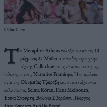
© Selma Köran
Τ
ο
Metaphor
Athens
φιλοξενεί από τις
10
μέχρι τις 21 Μαΐου
τoν ανεξάρτητο χώρο
τέχνης
Callirrho
ë
με την παρουσίαση της
έκθεσης τέχνης
Ν
arrative
Framings
.
H επιμέλεια
είναι της
Ολυμπίας Τζώρτζη
και συμμετέχουν οι
καλλιτέχνες
Selma Köran, Fleur Melbourn,
Έρικα Σκούρτη, Βαλίνια Σβορώνου, Γιώργος
Τσεριώνης και Αμαλία Βεκρή.