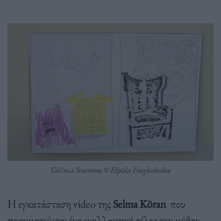
Valinia Svoronou © Elpida Fragkeskidou
Η εγκατάσταση video της
Selma K
ö
ran
που
πραγματεύεται ένα εναλλακτικό τέλος του μύθου