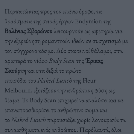
Περπατώντας προς τον επάνω όροφο, τα
θραύσματα της σειράς έργων Endymion της
Βαλίνιας Σβορώνου
λειτουργούν ως αφετηρία για
την εξερεύνηση ρομαντικών ιδεών σε συσχετισμό με
τον σύγχρονο κόσμο. Δύο σκοτεινοί θάλαμοι, στα
αριστερά το video
Body
Scan
της
Έρικας
Σκούρτη
και στα δεξιά το πρώτο
επεισόδιο του
Naked Lunch
της Fleur
Melbourn, εξετάζουν την ανθρώπινη φύση ως
θέαμα. Το Body Scan επιχειρεί να αναλύσει και να
επαναπροσδιορίσει το ανθρώπινο σώμα και
το
Naked Lunch
παρουσιάζει χωρίς λογοκρισία τα
συναισθήματα ενός ανθρώπου. Παρόλαυτά, όλοι