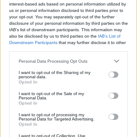
interest-based ads based on personal information utilized by
us or personal information disclosed to third parties prior to
your opt-out. You may separately opt-out of the further
disclosure of your personal information by third parties on the
IAB’s list of downstream participants. This information may
also be disclosed by us to third parties on the
IAB’s List of
Η έκθεση Narrative Framings εντάσσεται στο
Downstream Participants
that may further disclose it to other
third parties.
φεστιβάλ του Δήμου Αθηναίων
“
Τ
his is Athens-
City Festival”.
Personal Data Processing Opt Outs
I want to opt-out of the Sharing of my
personal data.
Opted In
Εγκαίνια:
T
ρίτη 10 Μαΐου, 19.00 με 22.00
I want to opt-out of the Sale of my
Personal Data.
Opted In
I want to opt-out of processing my
Personal Data for Targeted Advertising.
Διάρκεια Έκθεσης: Τρίτη 10 – Σάββατο 21 Μαΐου
Opted In
2022
I want to opt-out of Collection, Use,