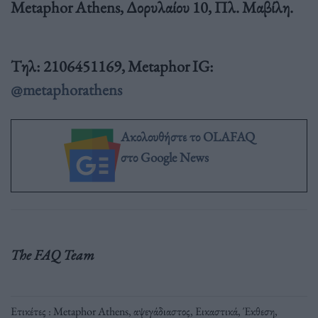
Metaphor
Athens
, Δορυλαίου
10,
Πλ. Μαβίλη.
T
ηλ: 2106451169, Μ
etaphor
Ι
G:
@metaphorathens
Ακολουθήστε το OLAFAQ
στο Google News
The FAQ Team
Ετικέτες :
Metaphor Athens
,
αψεγάδιαστος
,
Εικαστικά
,
Έκθεση
,