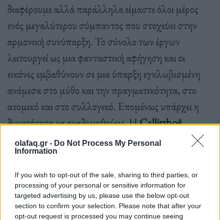
διαφέρουμε αλλά παράλληλα είμαστε όλοι μέρος
ενός μεγαλύτερου σύμπαντος που στοχεύει στην
αρμονική συνύπαρξη. Το σύνολο των έργων
λειτουργεί ως μια φανταστική αφήγηση και οι
εικόνες εμβαθύνουν σε μια ύπαρξη εγκλωβισμένη
ανάμεσα στο μύθο και την πραγματικότητα, στο
ατομικό και στο συλλογικό. Επομένως υπάρχει η
δυνατότητα να αναδομηθούμε. Η
Callirrho
ë
φιλοξενείται για πρώτη φορά
στον χώρο του
olafaq.gr -
Do Not Process My Personal
Information
Metaphor
Α
thens
ο οποίος με τη σειρά του έχει ως
στόχο να
μεταμορφώνεται σε έναν πολυδιάστατο
If you wish to opt-out of the sale, sharing to third parties, or
εκθεσιακό χώρο για installations, performances,
processing of your personal or sensitive information for
targeted advertising by us, please use the below opt-out
video projections και καλλιτεχνικές εμπειρίες που ο
section to confirm your selection. Please note that after your
καθένας ανακαλύπτει με τον δικό του τρόπο.
opt-out request is processed you may continue seeing