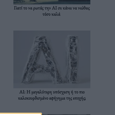
Γιατί το να ρωτάς την AI σε κάνει να νιώθεις
τόσο καλά
AI: Η μεγαλύτερη υπόσχεση ή το πιο
καλοκουρδισμένο αφήγημα της εποχής;