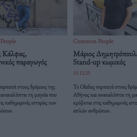
People
Common People
 Κάλφας,
Mάριος Δημητρόπουλ
νικός παραγωγός
Stand-up κωμικός
15.12.25
περπατά στους δρόμους της
Το Olafaq περπατά στους δρόμ
 ανακαλύπτει τη μαγεία που
Αθήνας και ανακαλύπτει τη μα
ις καθημερινές ιστορίες των
κρύβεται στις καθημερινές ιστο
ρώπων.
απλών ανθρώπων.