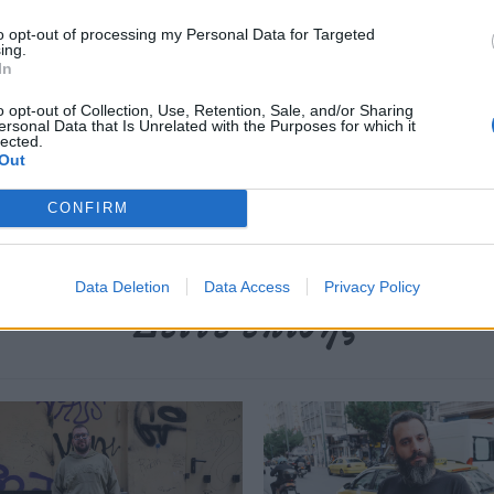
περισσότερα
→
to opt-out of processing my Personal Data for Targeted
ing.
In
o opt-out of Collection, Use, Retention, Sale, and/or Sharing
ersonal Data that Is Unrelated with the Purposes for which it
lected.
Out
ώστας Βλαχάς
,
Μέντα
CONFIRM
Data Deletion
Data Access
Privacy Policy
Δείτε επίσης