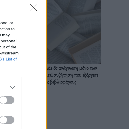
sonal or
ection to
ou may
 personal
out of the
 downstream
B’s List of
BookTok trends & ανάγνωση μόνο των
διαλόγων: Η viral συζήτηση που εξόργισε
τους βιβλιοφάγους