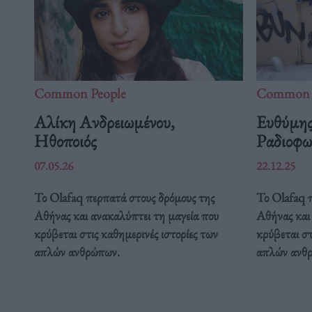
Common People
Common 
Αλίκη Ανδρειωμένου,
Ευθύμης
Ηθοποιός
Ραδιοφω
07.05.26
22.12.25
Το Olafaq περπατά στους δρόμους της
Το Olafaq 
Αθήνας και ανακαλύπτει τη μαγεία που
Αθήνας και
κρύβεται στις καθημερινές ιστορίες των
κρύβεται στ
απλών ανθρώπων.
απλών ανθ