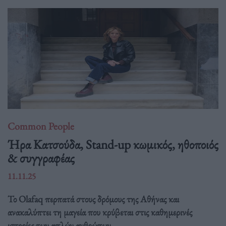
Common People
Ήρα Κατσούδα, Stand-up κωμικός, ηθοποιός
& συγγραφέας
11.11.25
Το Olafaq περπατά στους δρόμους της Αθήνας και
ανακαλύπτει τη μαγεία που κρύβεται στις καθημερινές
ιστορίες των απλών ανθρώπων.