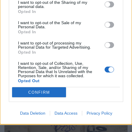
I want to opt-out of the Sharing of my
personal data.
Opted In
I want to opt-out of the Sale of my
Personal Data.
Opted In
I want to opt-out of processing my
Personal Data for Targeted Advertising.
Opted In
Common People
I want to opt-out of Collection, Use,
Αλίκη Ανδρειωμένου, Ηθοποιός
Retention, Sale, and/or Sharing of my
Personal Data that Is Unrelated with the
Purposes for which it was collected.
07.05.26
Opted Out
Το Olafaq περπατά στους δρόμους της Αθήνας και
CONFIRM
ανακαλύπτει τη μαγεία που κρύβεται στις καθημερινές
ιστορίες των απλών ανθρώπων.
Data Deletion
Data Access
Privacy Policy