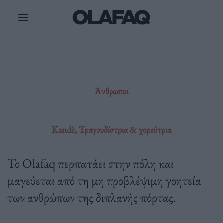
Μετάβαση
στο
περιεχόμενο
Άνθρωποι
Kandè, Τραγουδίστρια & χορεύτρια
Το Olafaq περπατάει στην πόλη και
μαγεύεται από τη μη προβλέψιμη γοητεία
των ανθρώπων της διπλανής πόρτας.