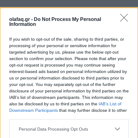
Διαβάστε περισσότερα
→
olafaq.gr -
Do Not Process My Personal
Information
If you wish to opt-out of the sale, sharing to third parties, or
Δημοσιεύθηκε σε
Common People
|
Tagged
Common People
,
processing of your personal or sensitive information for
targeted advertising by us, please use the below opt-out
Mellowsophy Music
,
Oλίνα Νικολαΐδου
,
Μουσική
,
Μουσικός
,
section to confirm your selection. Please note that after your
στιχουργός
,
Τραγουδίστρια
opt-out request is processed you may continue seeing
interest-based ads based on personal information utilized by
us or personal information disclosed to third parties prior to
your opt-out. You may separately opt-out of the further
disclosure of your personal information by third parties on the
IAB’s list of downstream participants. This information may
Δείτε επίσης
also be disclosed by us to third parties on the
IAB’s List of
Downstream Participants
that may further disclose it to other
third parties.
Personal Data Processing Opt Outs