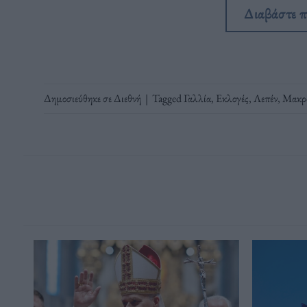
Διαβάστε 
Δημοσιεύθηκε σε
Διεθνή
|
Tagged
Γαλλία
,
Εκλογές
,
Λεπέν
,
Μακρ