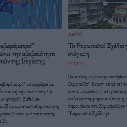
Διεθνή
ωβαρόμετρο”
Το Ευρωπαϊκό Σχέδιο γ
ώνει την αβεβαιότητα
στέγαση
ιτών της Ευρώπης
17.12.25
Για πρώτη φορά στην ιστορία τ
Ευρωπαϊκή Ένωση επιχειρεί ν
ρωβαρόμετρο" καταγράφει με
συντονισμένα στη στεγαστική
βεια αυτή την αντίφαση. Oι
πιέζει εκατομμύρια πολίτες: η 
 ανησυχούν βαθιά για
παρουσίασε στο Στρασβούργο 
κρίβεια και αποσταθεροποίηση,
"Ευρωπαϊκό Σχέδιο γι
ρονα ζητούν μια πιο δυνατή,
α Ευ