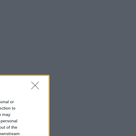
sonal or
ection to
ou may
 personal
out of the
 downstream