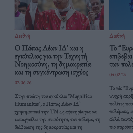
Διεθνή
Διεθνή
Ο Πάπας Λέων ΙΔ’ και η
Το “Ευρ
εγκύκλιος για την Τεχνητή
επιβεβαι
Νοημοσύνη, τη δημοκρατία
των πολ
και τη συγκέντρωση ισχύος
04.02.26
02.06.26
Το νέο "Ευ
ψυχρή ακρί
Στην πρώτη του εγκύκλιο "Magnifica
πολίτες που
Humanitas", ο Πάπας Λέων ΙΔ’
πολέμους, α
χρησιμοποιεί την ΤΝ ως αφετηρία για να
αλλά ταυτόχ
καταγγείλει την ανισότητα, τον πόλεμο, τη
πιο παρούσ
διάβρωση της δημοκρατίας και τη