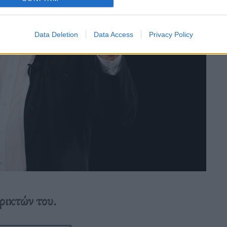
Data Deletion
Data Access
Privacy Policy
ικτών του.