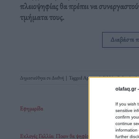
πλειοψηφίας θα πρέπει να συνεργαστού
τμήματα τους.
Διαβάστε 
Δημοσιεύθηκε σε
Διεθνή
|
Tagged
Αριστερά
,
Γαλλία
,
Εκλογές
,
Λε
olafaq.gr 
If you wish 
Εφημερίδα
sensitive in
confirm you
continue se
information 
Εκλογές Γαλλία: Ποιον θα ψηφίσουν οι ψηφοφόροι του Μ
further disc