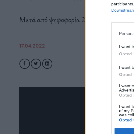
participants
Downstream 
Μετά από ψηφοφορία 215.000 υποστηρικ
Persona
17.04.2022
I want t
Opted 
I want t
Opted 
I want 
Advertis
Opted 
I want t
of my P
was col
Opted 