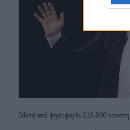
Μετά από ψηφοφορία 215.000 υποστηρ