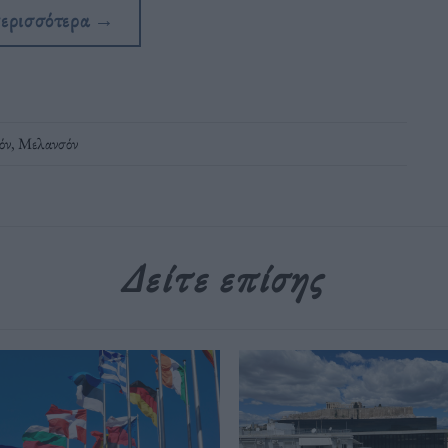
περισσότερα
→
όν
,
Μελανσόν
Δείτε επίσης