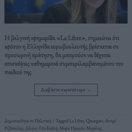
H βελγική εφημερίδα «La Libre», σημειώνει ότι
εφόσον η Ελληνίδα ευρωβουλευτής βρίσκεται σε
προσωρινή κράτηση, θα μπορούσε να δέχεται
επισκέψεις καθημερινά συμπεριλαμβανομένου του
παιδιού της
Διαβάστε περισσότερα
→
Δημοσιεύθηκε σε
Πολιτική
|
Tagged
La Libre
,
Qatargate
,
Αντρέ
Ριζόπουλος
,
βέλγιο
,
Εύα Καϊλή
,
Μαρκ Πρεμόν
,
Μιχάλης