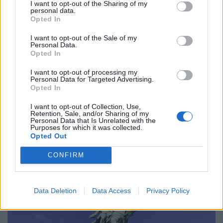
I want to opt-out of the Sharing of my
personal data.
Opted In
Πολιτική
I want to opt-out of the Sale of my
Personal Data.
Ντόναλντ Τραμπ: Η εκεχειρία ως άλλοθι και
Opted In
η πολιτική της λεκτικής ακροβασίας
I want to opt-out of processing my
Personal Data for Targeted Advertising.
06.02.26
Opted In
I want to opt-out of Collection, Use,
Οι δηλώσεις Τραμπ για «παύση βομβαρδισμών» δεν
Retention, Sale, and/or Sharing of my
Personal Data that Is Unrelated with the
αφορούν ημερομηνίες, αλλά τον τρόπο που ο πόλεμος
Purposes for which it was collected.
μετατρέπεται σε αφήγημα και η βία κανονικοποιείται μέσω
Opted Out
γλώσσας.
CONFIRM
Data Deletion
Data Access
Privacy Policy