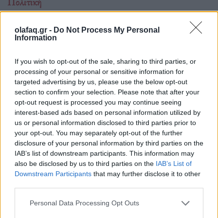
Πολιτική
Apple News στο στόχαστρο της FTC: Όταν
η επιμέλεια ειδήσεων γίνεται πολιτική μάχη
olafaq.gr -
Do Not Process My Personal
Information
16.02.26
If you wish to opt-out of the sale, sharing to third parties, or
Όταν ο επικεφαλής της FTC στέλνει δημόσια επιστολή σε
processing of your personal or sensitive information for
targeted advertising by us, please use the below opt-out
έναν CEO για το πως επιμελείται ειδήσεις πρόκειται για
section to confirm your selection. Please note that after your
πολιτικό μήνυμα. Η υπόθεση Apple News δείχνει ότι στην
opt-out request is processed you may continue seeing
Αμερική του 2026 η τεχνολογία δεν μπ
interest-based ads based on personal information utilized by
us or personal information disclosed to third parties prior to
your opt-out. You may separately opt-out of the further
disclosure of your personal information by third parties on the
IAB’s list of downstream participants. This information may
also be disclosed by us to third parties on the
IAB’s List of
Downstream Participants
that may further disclose it to other
third parties.
Personal Data Processing Opt Outs