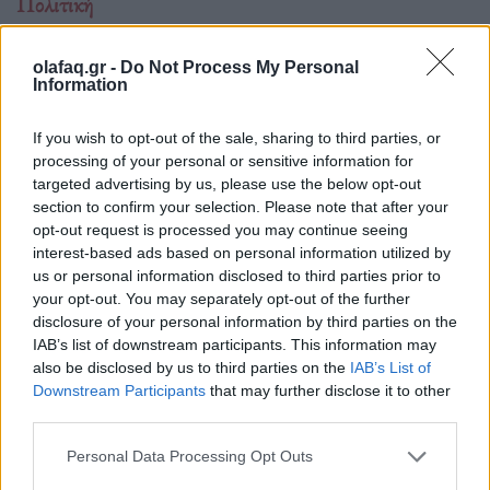
Πολιτική
Apple News στο στόχαστρο της FTC: Όταν
η επιμέλεια ειδήσεων γίνεται πολιτική μάχη
olafaq.gr -
Do Not Process My Personal
Information
16.02.26
If you wish to opt-out of the sale, sharing to third parties, or
Όταν ο επικεφαλής της FTC στέλνει δημόσια επιστολή σε
processing of your personal or sensitive information for
targeted advertising by us, please use the below opt-out
έναν CEO για το πως επιμελείται ειδήσεις πρόκειται για
section to confirm your selection. Please note that after your
πολιτικό μήνυμα. Η υπόθεση Apple News δείχνει ότι στην
opt-out request is processed you may continue seeing
Αμερική του 2026 η τεχνολογία δεν μπ
interest-based ads based on personal information utilized by
us or personal information disclosed to third parties prior to
your opt-out. You may separately opt-out of the further
disclosure of your personal information by third parties on the
IAB’s list of downstream participants. This information may
also be disclosed by us to third parties on the
IAB’s List of
Downstream Participants
that may further disclose it to other
third parties.
Personal Data Processing Opt Outs