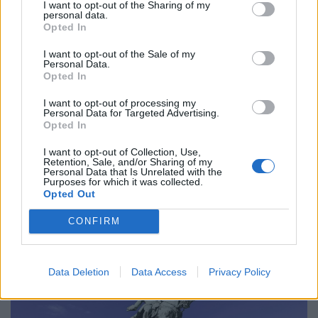
I want to opt-out of the Sharing of my
personal data.
Opted In
Πολιτική
I want to opt-out of the Sale of my
Personal Data.
Ντόναλντ Τραμπ: Η εκεχειρία ως άλλοθι και
Opted In
η πολιτική της λεκτικής ακροβασίας
I want to opt-out of processing my
Personal Data for Targeted Advertising.
06.02.26
Opted In
I want to opt-out of Collection, Use,
Οι δηλώσεις Τραμπ για «παύση βομβαρδισμών» δεν
Retention, Sale, and/or Sharing of my
Personal Data that Is Unrelated with the
αφορούν ημερομηνίες, αλλά τον τρόπο που ο πόλεμος
Purposes for which it was collected.
μετατρέπεται σε αφήγημα και η βία κανονικοποιείται μέσω
Opted Out
γλώσσας.
CONFIRM
Data Deletion
Data Access
Privacy Policy