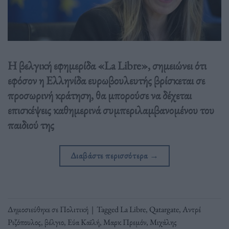
H βελγική εφημερίδα «La Libre», σημειώνει ότι
εφόσον η Ελληνίδα ευρωβουλευτής βρίσκεται σε
προσωρινή κράτηση, θα μπορούσε να δέχεται
επισκέψεις καθημερινά συμπεριλαμβανομένου του
παιδιού της
Διαβάστε περισσότερα
→
Δημοσιεύθηκε σε
Πολιτική
|
Tagged
La Libre
,
Qatargate
,
Αντρέ
Ριζόπουλος
,
βέλγιο
,
Εύα Καϊλή
,
Μαρκ Πρεμόν
,
Μιχάλης