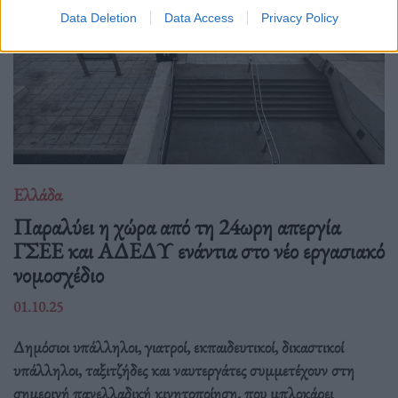
Data Deletion
Data Access
Privacy Policy
Ελλάδα
Παραλύει η χώρα από τη 24ωρη απεργία
ΓΣΕΕ και ΑΔΕΔΥ ενάντια στο νέο εργασιακό
νομοσχέδιο
01.10.25
Δημόσιοι υπάλληλοι, γιατροί, εκπαιδευτικοί, δικαστικοί
υπάλληλοι, ταξιτζήδες και ναυτεργάτες συμμετέχουν στη
σημερινή πανελλαδική κινητοποίηση, που μπλοκάρει