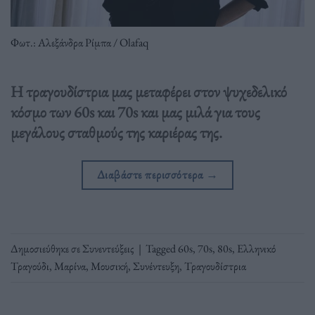
Φωτ.: Αλεξάνδρα Ρίμπα / Olafaq
Η τραγουδίστρια μας μεταφέρει στον ψυχεδελικό
κόσμο των 60s και 70s και μας μιλά για τους
μεγάλους σταθμούς της καριέρας της.
Διαβάστε περισσότερα
→
Δημοσιεύθηκε σε
Συνεντεύξεις
|
Tagged
60s
,
70s
,
80s
,
Ελληνικό
Τραγούδι
,
Μαρίνα
,
Μουσική
,
Συνέντευξη
,
Τραγουδίστρια