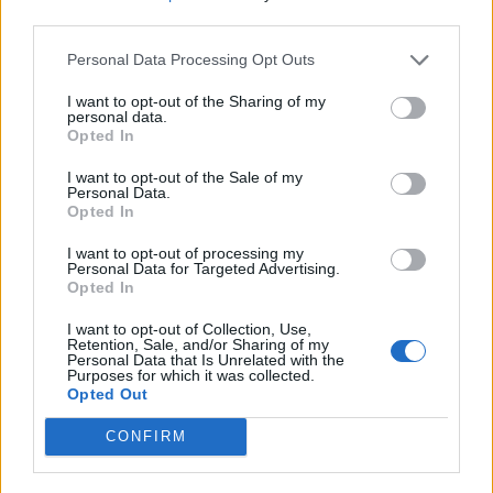
third parties.
Personal Data Processing Opt Outs
I want to opt-out of the Sharing of my
personal data.
Opted In
Ελλάδα
I want to opt-out of the Sale of my
Ώρα να μπερδευτούμε ξανά: Γυρίζουμε τα
Personal Data.
Opted In
ρολόγια μία ώρα πίσω γιατί… έτσι συνηθίσαμε
I want to opt-out of processing my
16.10.25
Personal Data for Targeted Advertising.
Opted In
Την Κυριακή 26 Οκτωβρίου, στις 04:00 τα ξημερώματα, θα
I want to opt-out of Collection, Use,
ξαναζήσουμε το πιο παράλογο ευρωπαϊκό ραντεβού με τον
Retention, Sale, and/or Sharing of my
Personal Data that Is Unrelated with the
χρόνο: θα γυρίσουμε τα ρολόγια μας πίσω μία ώρα, για να
Purposes for which it was collected.
Opted Out
"εξοικονομήσουμε ενέργεια".
CONFIRM