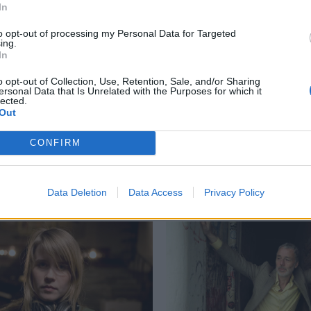
In
to opt-out of processing my Personal Data for Targeted
ing.
In
derground Youth Orchestra
,
αρπίστρια
,
Μέγαρο Μουσικής
o opt-out of Collection, Use, Retention, Sale, and/or Sharing
ersonal Data that Is Unrelated with the Purposes for which it
lected.
Out
CONFIRM
Δείτε επίσης
Data Deletion
Data Access
Privacy Policy