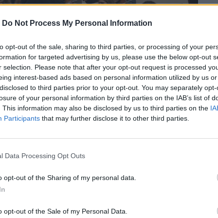
-
Do Not Process My Personal Information
to opt-out of the sale, sharing to third parties, or processing of your per
formation for targeted advertising by us, please use the below opt-out s
r selection. Please note that after your opt-out request is processed y
eing interest-based ads based on personal information utilized by us or
disclosed to third parties prior to your opt-out. You may separately opt-
losure of your personal information by third parties on the IAB’s list of
. This information may also be disclosed by us to third parties on the
IA
Participants
that may further disclose it to other third parties.
l Data Processing Opt Outs
Βερολίνου έρχεται στις 12 Μαρτίου στο
o opt-out of the Sharing of my personal data.
In
περισσότερα
→
o opt-out of the Sale of my Personal Data.