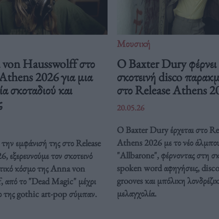
Μουσική
von Hausswolff στο
Ο Baxter Dury φέρνει
Athens 2026 για μια
σκοτεινή disco παρακ
ία σκοταδιού και
στο Release Athens 2
ς
20.05.26
Ο Baxter Dury έρχεται στο Re
Athens 2026 με το νέο άλμπο
την εμφάνισή της στο Release
"Allbarone", φέρνοντας στη σ
, εξερευνούμε τον σκοτεινό
spoken word αφηγήσεις, disc
τικό κόσμο της Anna von
grooves και μπόλικη λονδρέζι
, από το "Dead Magic" μέχρι
μελαγχολία.
ο της gothic art-pop σύμπαν.