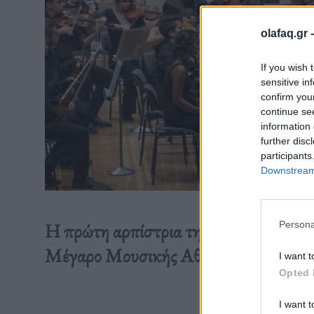
olafaq.gr 
If you wish 
sensitive in
confirm you
continue se
information 
further disc
participants
Downstream 
Persona
Η πρώτη αρπίστρια της Φιλαρμονικής 
Μέγαρο Μουσικής Αθηνών.
I want t
Opted 
Διαβάστε 
I want t