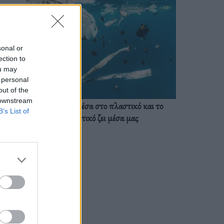
sonal or
ection to
ou may
 personal
out of the
 downstream
Ζούμε ήδη μέσα στο πλαστικό και το
B’s List of
πλαστικό ζει μέσα μας