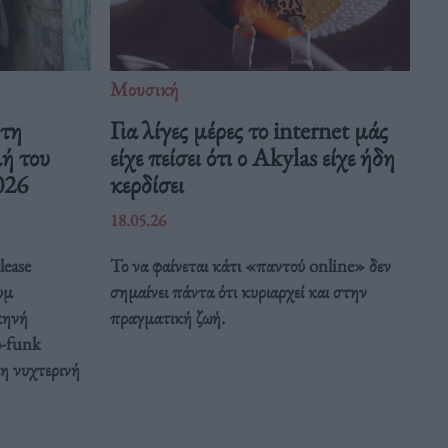
Μουσική
 τη
Για λίγες μέρες το internet μάς
μή του
είχε πείσει ότι ο Akylas είχε ήδη
026
κερδίσει
18.05.26
lease
Το να φαίνεται κάτι «παντού online» δεν
υμ
σημαίνει πάντα ότι κυριαρχεί και στην
κηνή
πραγματική ζωή.
o-funk
κη νυχτερινή