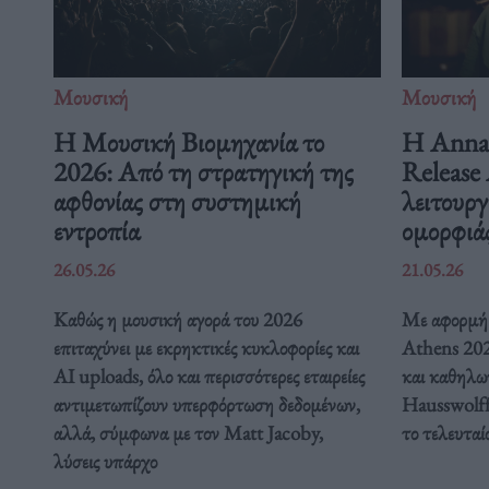
Μουσική
Μουσική
Η Μουσική Βιομηχανία το
Η Anna 
2026: Από τη στρατηγική της
Release 
αφθονίας στη συστημική
λειτουργ
εντροπία
ομορφιά
26.05.26
21.05.26
Καθώς η μουσική αγορά του 2026
Με αφορμή 
επιταχύνει με εκρηκτικές κυκλοφορίες και
Athens 2026
AI uploads, όλο και περισσότερες εταιρείες
και καθηλω
αντιμετωπίζουν υπερφόρτωση δεδομένων,
Hausswolff
αλλά, σύμφωνα με τον Matt Jacoby,
το τελευταί
λύσεις υπάρχο