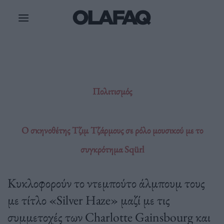
Μετάβαση
στο
περιεχόμενο
Πολιτισμός
O σκηνοθέτης Τζιμ Τζάρμους σε ρόλο μουσικού με το
συγκρότημα Sqürl
Κυκλοφορούν το ντεμπούτο άλμπουμ τους
με τίτλο «Silver Haze» μαζί με τις
συμμετοχές των Charlotte Gainsbourg και