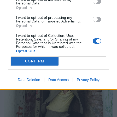
Athens 2026 για μια λειτουργία σκοταδιού
Personal Data.
και ομορφιάς
Opted In
I want to opt-out of processing my
21.05.26
Personal Data for Targeted Advertising.
Opted In
Με αφορμή την εμφάνισή της στο Release Athens 2026,
I want to opt-out of Collection, Use,
εξερευνούμε τον σκοτεινό και καθηλωτικό κόσμο της Anna
Retention, Sale, and/or Sharing of my
Personal Data that Is Unrelated with the
von Hausswolff, από το "Dead Magic" μέχρι το τελευταίο
Purposes for which it was collected.
της gothic art-pop σύμπαν.
Opted Out
CONFIRM
Data Deletion
Data Access
Privacy Policy