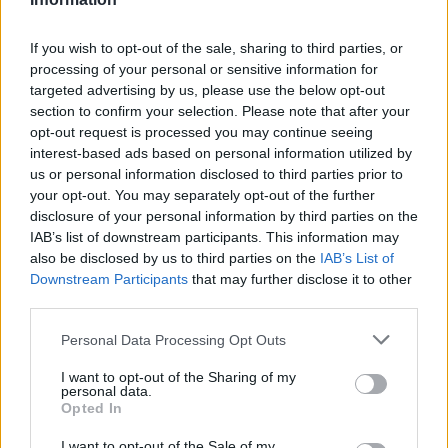
Καθώς η μουσική αγορά του 2026 επιταχύνει με εκρηκτικές
κυκλοφορίες και AI uploads, όλο και περισσότερες εταιρείες
If you wish to opt-out of the sale, sharing to third parties, or
αντιμετωπίζουν υπερφόρτωση δεδομένων, αλλά, σύμφωνα με
processing of your personal or sensitive information for
targeted advertising by us, please use the below opt-out
τον Matt Jacoby, λύσεις υπάρχο
section to confirm your selection. Please note that after your
opt-out request is processed you may continue seeing
interest-based ads based on personal information utilized by
us or personal information disclosed to third parties prior to
your opt-out. You may separately opt-out of the further
disclosure of your personal information by third parties on the
IAB’s list of downstream participants. This information may
also be disclosed by us to third parties on the
IAB’s List of
Downstream Participants
that may further disclose it to other
third parties.
Personal Data Processing Opt Outs
I want to opt-out of the Sharing of my
Μουσική
personal data.
Opted In
Η Anna von Hausswolff στο Release
I want to opt-out of the Sale of my