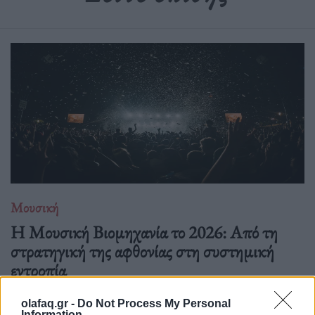
Μουσική
Η Μουσική Βιομηχανία το 2026: Από τη
στρατηγική της αφθονίας στη συστημική
εντροπία
26.05.26
olafaq.gr -
Do Not Process My Personal
Information