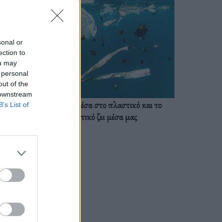
sonal or
ection to
ou may
 personal
out of the
 downstream
Ζούμε ήδη μέσα στο πλαστικό και το
B’s List of
πλαστικό ζει μέσα μας