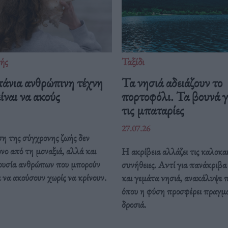
ής
Ταξίδι
πάνια ανθρώπινη τέχνη
Τα νησιά αδειάζουν το
ίναι να ακούς
πορτοφόλι. Τα βουνά γ
τις μπαταρίες
27.07.26
η της σύγχρονης ζωής δεν
όνο από τη μοναξιά, αλλά και
Η ακρίβεια αλλάζει τις καλοκαι
ουσία ανθρώπων που μπορούν
συνήθειες. Αντί για πανάκριβ
να ακούσουν χωρίς να κρίνουν.
και γεμάτα νησιά, ανακάλυψε 
όπου η φύση προσφέρει πραγμ
δροσιά.