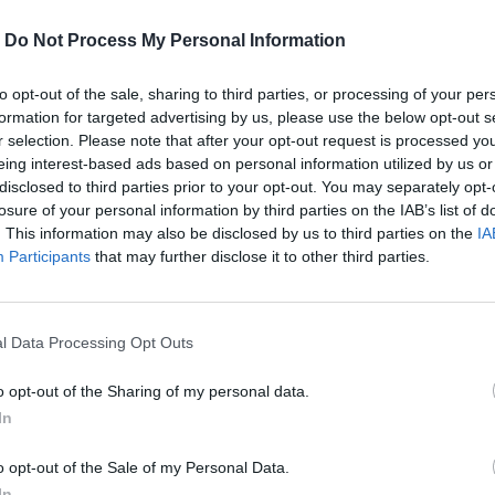
-
Do Not Process My Personal Information
to opt-out of the sale, sharing to third parties, or processing of your per
formation for targeted advertising by us, please use the below opt-out s
r selection. Please note that after your opt-out request is processed y
eing interest-based ads based on personal information utilized by us or
disclosed to third parties prior to your opt-out. You may separately opt-
losure of your personal information by third parties on the IAB’s list of
. This information may also be disclosed by us to third parties on the
IA
Participants
that may further disclose it to other third parties.
l Data Processing Opt Outs
 μέσα από τελετουργίες, η φτώχεια που
υσης και ο αγώνας κάποιων φυλετικών
o opt-out of the Sharing of my personal data.
In
o opt-out of the Sale of my Personal Data.
In