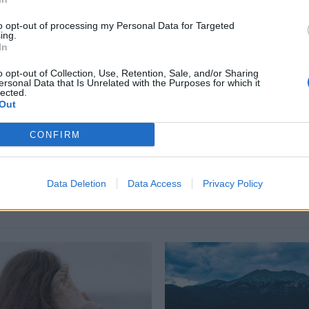
περισσότερα
→
to opt-out of processing my Personal Data for Targeted
ing.
In
o opt-out of Collection, Use, Retention, Sale, and/or Sharing
ersonal Data that Is Unrelated with the Purposes for which it
lected.
οίηση
,
Παιδικοί Γάμοι
,
Σεξουαλική Κακοποίηση
Out
CONFIRM
Δείτε επίσης
Data Deletion
Data Access
Privacy Policy