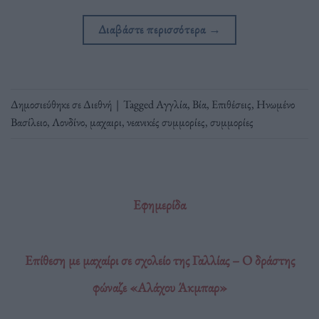
Διαβάστε περισσότερα
→
Δημοσιεύθηκε σε
Διεθνή
|
Tagged
Αγγλία
,
Βία
,
Επιθέσεις
,
Ηνωμένο
Βασίλειο
,
Λονδίνο
,
μαχαιρι
,
νεανικές συμμορίες
,
συμμορίες
Εφημερίδα
Επίθεση με μαχαίρι σε σχολείο της Γαλλίας – Ο δράστης
φώναζε «Αλάχου Άκμπαρ»