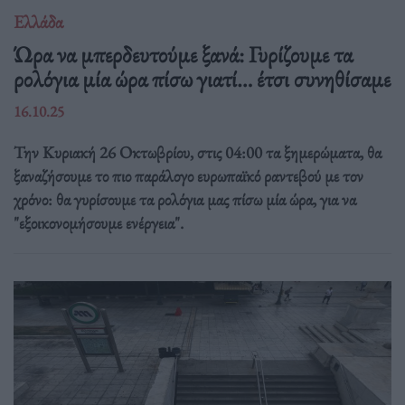
Ελλάδα
Ώρα να μπερδευτούμε ξανά: Γυρίζουμε τα
ρολόγια μία ώρα πίσω γιατί… έτσι συνηθίσαμε
16.10.25
Την Κυριακή 26 Οκτωβρίου, στις 04:00 τα ξημερώματα, θα
ξαναζήσουμε το πιο παράλογο ευρωπαϊκό ραντεβού με τον
χρόνο: θα γυρίσουμε τα ρολόγια μας πίσω μία ώρα, για να
"εξοικονομήσουμε ενέργεια".