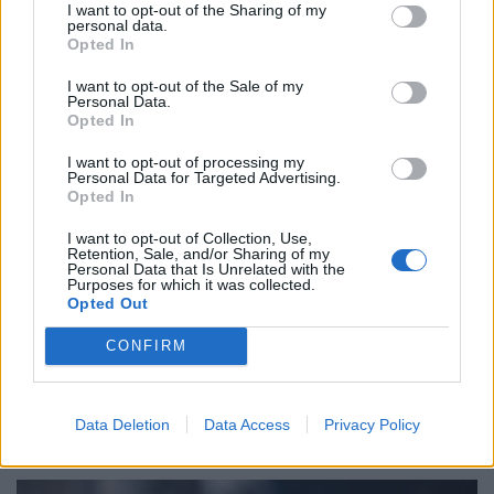
I want to opt-out of the Sharing of my
personal data.
Opted In
Ακόμα ένα κρούσμα οπαδικής βίας – Μαχαίρωσαν 24χρονο
I want to opt-out of the Sale of my
Personal Data.
στο Χαϊδάρι
Opted In
I want to opt-out of processing my
Personal Data for Targeted Advertising.
Το περιστατικό σημειώθηκε σε ίντερνετ
Opted In
καφέ της περιοχής.
I want to opt-out of Collection, Use,
Retention, Sale, and/or Sharing of my
Personal Data that Is Unrelated with the
Purposes for which it was collected.
Opted Out
31.05.2023
CONFIRM
Data Deletion
Data Access
Privacy Policy