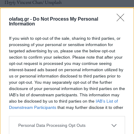
Πηγή: Vincent Chan/ Unsplash
olafaq.gr -
Do Not Process My Personal
Μετξύ των νεκρών και 3 παιδιά. Τα πυροβόλα όπλα
Information
απαγορεύονται στην Κίνα, αλλά η χώρα έχει δει μια
If you wish to opt-out of the sale, sharing to third parties, or
σειρά επιθέσεων με μαχαίρι τα τελευταία χρόνια.
processing of your personal or sensitive information for
targeted advertising by us, please use the below opt-out
section to confirm your selection. Please note that after your
Διαβάστε περισσότερα
→
opt-out request is processed you may continue seeing
interest-based ads based on personal information utilized by
us or personal information disclosed to third parties prior to
your opt-out. You may separately opt-out of the further
disclosure of your personal information by third parties on the
Δημοσιεύθηκε σε
Διεθνή
|
Tagged
Επίθεση
,
Κίνα
,
μαχαιρι
,
Νεκροί
,
IAB’s list of downstream participants. This information may
Νηπιαγωγείο
also be disclosed by us to third parties on the
IAB’s List of
Downstream Participants
that may further disclose it to other
third parties.
Personal Data Processing Opt Outs
Εφημερίδα