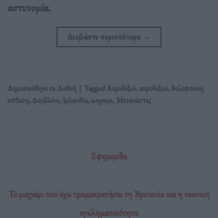
αστυνομία.
Διαβάστε περισσότερα
→
Δημοσιεύθηκε σε
Διεθνή
|
Tagged
Ακροδεξιά
,
ακροδεξιοί
,
δολοφονική
επίθεση
,
Δουβλίνο
,
Ιρλανδία
,
μαχαιρι
,
Μετανάστες
Εφημερίδα
Το μαχαίρι που έχει τρομοκρατήσει τη Βρετανία και η νεανική
εγκληματικότητα