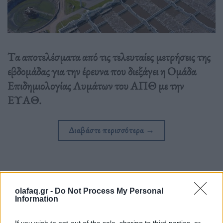
Tα αποτελέσματα από τις τελευταίες μετρήσεις της
εβδομάδας για την έρευνα που διεξάγει η Ομάδα
Επιδημιολογίας Λυμάτων του ΑΠΘ με την
ΕΥΑΘ.
Διαβάστε περισσότερα
→
Δημοσιεύθηκε σε
Περιβάλλον
|
Tagged
Θεσσαλονίκη
,
ιικο φορτιο
,
olafaq.gr -
Do Not Process My Personal
λυματα
Information
If you wish to opt-out of the sale, sharing to third parties, or