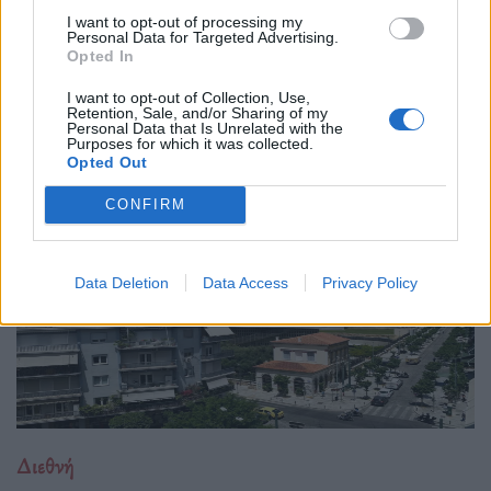
04.02.26
I want to opt-out of processing my
Personal Data for Targeted Advertising.
Το νέο "Ευρωβαρόμετρο" καταγράφει με ψυχρή ακρίβεια αυτή
Opted In
την αντίφαση. Oι πολίτες που ανησυχούν βαθιά για πολέμους,
I want to opt-out of Collection, Use,
ακρίβεια και αποσταθεροποίηση, αλλά ταυτόχρονα ζητούν μια
Retention, Sale, and/or Sharing of my
Personal Data that Is Unrelated with the
πιο δυνατή, πιο παρούσα Ευ
Purposes for which it was collected.
Opted Out
CONFIRM
Data Deletion
Data Access
Privacy Policy
Διεθνή