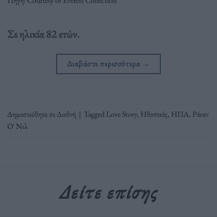
Πηγή: Courtesy of Everett Collection
Σε ηλικία 82 ετών.
Διαβάστε περισσότερα
→
Δημοσιεύθηκε σε
Διεθνή
|
Tagged
Love Story
,
Ηθοποιός
,
ΗΠΑ
,
Ράιαν
Ο' Νιλ
Δείτε επίσης