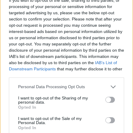
Λέων ΙΔ’ χρησιμοποιεί την ΤΝ ως αφετηρία για να
If you wish to opt-out of the sale, sharing to third parties, or
processing of your personal or sensitive information for
καταγγείλει την ανισότητα, τον πόλεμο, τη διάβρωση της
targeted advertising by us, please use the below opt-out
δημοκρατίας και τη συγκέντρωση εξουσίας σε
section to confirm your selection. Please note that after your
opt-out request is processed you may continue seeing
interest-based ads based on personal information utilized by
us or personal information disclosed to third parties prior to
your opt-out. You may separately opt-out of the further
disclosure of your personal information by third parties on the
IAB’s list of downstream participants. This information may
also be disclosed by us to third parties on the
IAB’s List of
Downstream Participants
that may further disclose it to other
third parties.
Personal Data Processing Opt Outs
I want to opt-out of the Sharing of my
personal data.
Διεθνή
Opted In
Το “Ευρωβαρόμετρο” επιβεβαιώνει την
I want to opt-out of the Sale of my
αβεβαιότητα των πολιτών της Ευρώπης
Personal Data.
Opted In