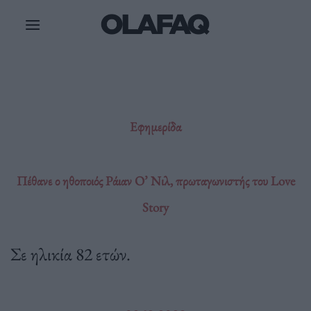
Μετάβαση
στο
περιεχόμενο
Εφημερίδα
Πέθανε ο ηθοποιός Ράιαν Ο’ Νιλ, πρωταγωνιστής του Love
Story
Σε ηλικία 82 ετών.