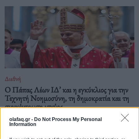
Διεθνή
Ο Πάπας Λέων ΙΔ’ και η εγκύκλιος για την
Τεχνητή Νοημοσύνη, τη δημοκρατία και τη
συγκέντρωση ισχύος
02.06.26
olafaq.gr -
Do Not Process My Personal
Information
Στην πρώτη του εγκύκλιο "Magnifica Humanitas", ο Πάπας