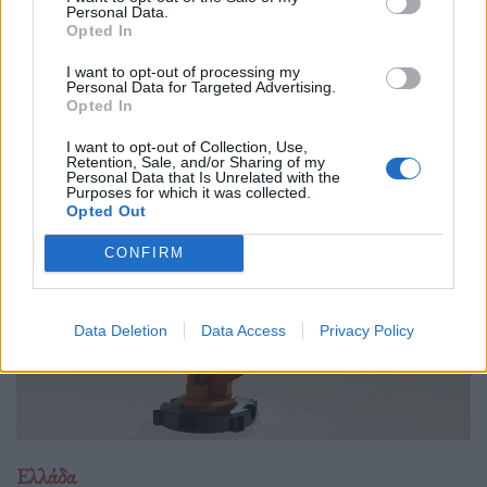
Personal Data.
01.10.25
Opted In
Δημόσιοι υπάλληλοι, γιατροί, εκπαιδευτικοί, δικαστικοί
I want to opt-out of processing my
Personal Data for Targeted Advertising.
υπάλληλοι, ταξιτζήδες και ναυτεργάτες συμμετέχουν στη
Opted In
σημερινή πανελλαδική κινητοποίηση, που μπλοκάρει
I want to opt-out of Collection, Use,
μεταφορές και υπηρεσίες. Στο επίκεντρο των
Retention, Sale, and/or Sharing of my
Personal Data that Is Unrelated with the
Purposes for which it was collected.
Opted Out
CONFIRM
Data Deletion
Data Access
Privacy Policy
Ελλάδα