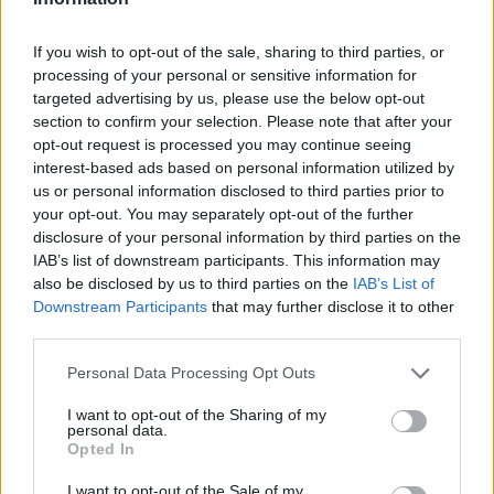
χρόνο: θα γυρίσουμε τα ρολόγια μας πίσω μία ώρα, για να
"εξοικονομήσουμε ενέργεια".
If you wish to opt-out of the sale, sharing to third parties, or
processing of your personal or sensitive information for
targeted advertising by us, please use the below opt-out
section to confirm your selection. Please note that after your
opt-out request is processed you may continue seeing
interest-based ads based on personal information utilized by
us or personal information disclosed to third parties prior to
your opt-out. You may separately opt-out of the further
disclosure of your personal information by third parties on the
IAB’s list of downstream participants. This information may
also be disclosed by us to third parties on the
IAB’s List of
Downstream Participants
that may further disclose it to other
third parties.
Ελλάδα
Personal Data Processing Opt Outs
Παραλύει η χώρα από τη 24ωρη απεργία
I want to opt-out of the Sharing of my
personal data.
ΓΣΕΕ και ΑΔΕΔΥ ενάντια στο νέο εργασιακό
Opted In
νομοσχέδιο
I want to opt-out of the Sale of my