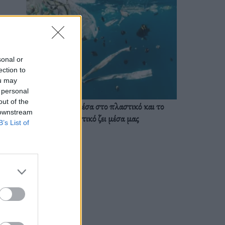
sonal or
ection to
ou may
 personal
out of the
Ζούμε ήδη μέσα στο πλαστικό και το
 downstream
πλαστικό ζει μέσα μας
B’s List of