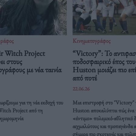
γράφος
Κινηματογράφος
r Witch Project
“Victory”: Το αντιφασ
ει στους
ποδοσφαιρικό έπος το
γράφους με νέα ταινία
Huston μοιάζει πιο επ
από ποτέ
22.06.26
ρίζουμε για τη νέα εκδοχή του
Μια επιστροφή στο "Victory"
Witch Project από τη
Huston αποκαλύπτει πώς ένα 
 ημερομηνία
«έντιμο» πολεμικό-αθλητικό δ
αιχμαλώτους και προπαγάνδα 
σήμερα πιο σκοτεινές και πολιτ