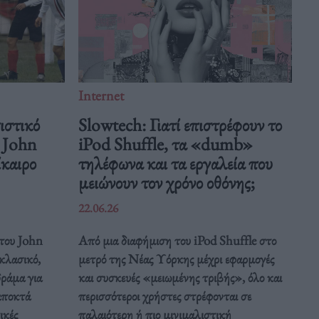
Internet
ιστικό
Slowtech: Γιατί επιστρέφουν το
υ John
iPod Shuffle, τα «dumb»
ίκαιρο
τηλέφωνα και τα εργαλεία που
μειώνουν τον χρόνο οθόνης;
22.06.26
 του John
Από μια διαφήμιση του iPod Shuffle στο
κλασικό,
μετρό της Νέας Υόρκης μέχρι εφαρμογές
ράμα για
και συσκευές «μειωμένης τριβής», όλο και
αποκτά
περισσότεροι χρήστες στρέφονται σε
ικές
παλαιότερη ή πιο μινιμαλιστική