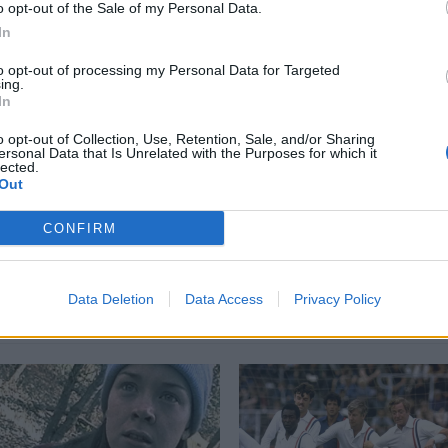
o opt-out of the Sale of my Personal Data.
περισσότερα
→
In
to opt-out of processing my Personal Data for Targeted
ing.
In
o opt-out of Collection, Use, Retention, Sale, and/or Sharing
ersonal Data that Is Unrelated with the Purposes for which it
ιάδου
,
ΕΜΣΤ
,
Λήδα Παπακωνσταντίνου
,
Χρύσα Ρωμανού
lected.
Out
CONFIRM
Δείτε επίσης
Data Deletion
Data Access
Privacy Policy