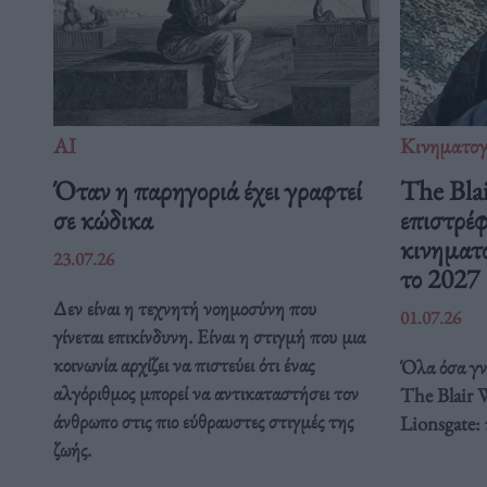
ΑΙ
Κινηματο
Όταν η παρηγοριά έχει γραφτεί
The Blai
σε κώδικα
επιστρέφ
κινηματο
23.07.26
το 2027
Δεν είναι η τεχνητή νοημοσύνη που
01.07.26
γίνεται επικίνδυνη. Είναι η στιγμή που μια
κοινωνία αρχίζει να πιστεύει ότι ένας
Όλα όσα γνω
αλγόριθμος μπορεί να αντικαταστήσει τον
The Blair 
άνθρωπο στις πιο εύθραυστες στιγμές της
Lionsgate:
ζωής.