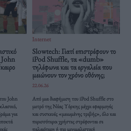
Internet
ιστικό
Slowtech: Γιατί επιστρέφουν το
υ John
iPod Shuffle, τα «dumb»
ίκαιρο
τηλέφωνα και τα εργαλεία που
μειώνουν τον χρόνο οθόνης;
22.06.26
 του John
Από μια διαφήμιση του iPod Shuffle στο
κλασικό,
μετρό της Νέας Υόρκης μέχρι εφαρμογές
ράμα για
και συσκευές «μειωμένης τριβής», όλο και
αποκτά
περισσότεροι χρήστες στρέφονται σε
ικές
παλαιότερη ή πιο μινιμαλιστική