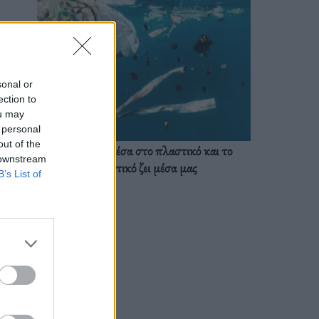
sonal or
ection to
ou may
 personal
out of the
Ζούμε ήδη μέσα στο πλαστικό και το
 downstream
πλαστικό ζει μέσα μας
B’s List of