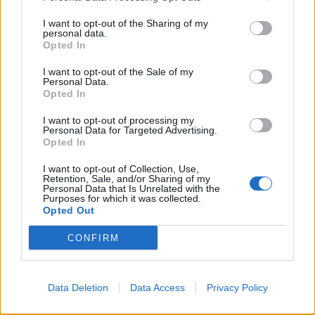
I want to opt-out of the Sharing of my
personal data.
Αγορά
Opted In
Πλήρης οδηγός για να επιλέξετε τα καλύτερα
I want to opt-out of the Sale of my
οnline Φρουτάκια στο διαδίκτυο
Personal Data.
Opted In
17.11.25
I want to opt-out of processing my
Personal Data for Targeted Advertising.
Τα οnline Φρουτάκια αποτελούν έναν από τους
Opted In
συναρπαστικότερους προορισμούς για τους φίλους των
I want to opt-out of Collection, Use,
τυχερών παιχνιδιών στο διαδίκτυο.
Retention, Sale, and/or Sharing of my
Personal Data that Is Unrelated with the
Purposes for which it was collected.
Opted Out
CONFIRM
Data Deletion
Data Access
Privacy Policy