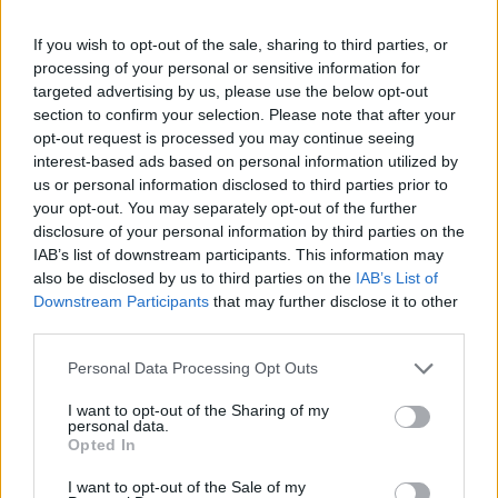
02.06.26
If you wish to opt-out of the sale, sharing to third parties, or
Στην πρώτη του εγκύκλιο "Magnifica Humanitas", ο Πάπας
processing of your personal or sensitive information for
Λέων ΙΔ’ χρησιμοποιεί την ΤΝ ως αφετηρία για να
targeted advertising by us, please use the below opt-out
καταγγείλει την ανισότητα, τον πόλεμο, τη διάβρωση της
section to confirm your selection. Please note that after your
opt-out request is processed you may continue seeing
δημοκρατίας και τη συγκέντρωση εξουσίας σε
interest-based ads based on personal information utilized by
us or personal information disclosed to third parties prior to
your opt-out. You may separately opt-out of the further
disclosure of your personal information by third parties on the
IAB’s list of downstream participants. This information may
also be disclosed by us to third parties on the
IAB’s List of
Downstream Participants
that may further disclose it to other
third parties.
Personal Data Processing Opt Outs
I want to opt-out of the Sharing of my
personal data.
Opted In
Διεθνή
I want to opt-out of the Sale of my