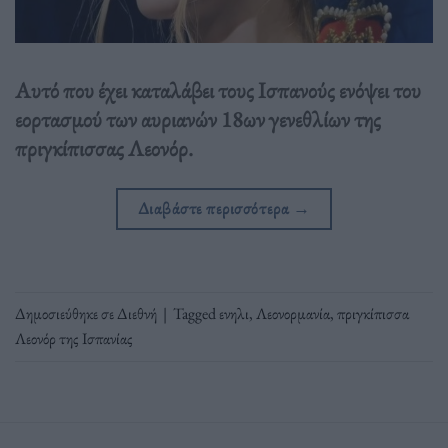
Αυτό που έχει καταλάβει τους Ισπανούς ενόψει του
εορτασμού των αυριανών 18ων γενεθλίων της
πριγκίπισσας Λεονόρ.
Διαβάστε περισσότερα
→
Δημοσιεύθηκε σε
Διεθνή
|
Tagged
ενηλι
,
Λεονορμανία
,
πριγκίπισσα
Λεονόρ της Ισπανίας