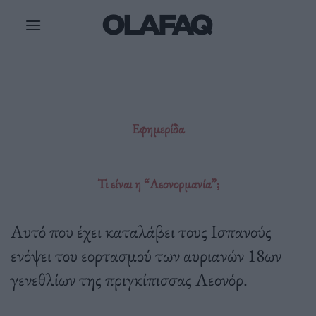
Μετάβαση
στο
περιεχόμενο
Εφημερίδα
Τι είναι η “Λεονορμανία”;
Αυτό που έχει καταλάβει τους Ισπανούς
ενόψει του εορτασμού των αυριανών 18ων
γενεθλίων της πριγκίπισσας Λεονόρ.