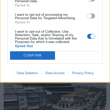
Personal Data.
Το “Ευρωβαρόμετρο” επιβεβαιώνει την
Opted In
αβεβαιότητα των πολιτών της Ευρώπης
I want to opt-out of processing my
Personal Data for Targeted Advertising.
04.02.26
Opted In
Το νέο "Ευρωβαρόμετρο" καταγράφει με ψυχρή ακρίβεια αυτή
I want to opt-out of Collection, Use,
Retention, Sale, and/or Sharing of my
την αντίφαση. Oι πολίτες που ανησυχούν βαθιά για πολέμους,
Personal Data that Is Unrelated with the
Purposes for which it was collected.
ακρίβεια και αποσταθεροποίηση, αλλά ταυτόχρονα ζητούν μια
Opted Out
πιο δυνατή, πιο παρούσα Ευ
CONFIRM
Data Deletion
Data Access
Privacy Policy