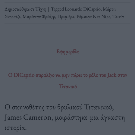
Δημοσιεύθηκε σε
Τέχνη
|
Tagged
Leonardo DiCaprio
,
Μάρτιν
Σκορσέζε
,
Μπρένταν Φρέιζερ
,
Πρεμιέρα
,
Ρόμπερτ Ντε Νίρο
,
Ταινία
Εφημερίδα
Ο DiCaprio παραλίγο να μην πάρει το ρόλο του Jack στον
Τιτανικό
Ο σκηνοθέτης του θρυλικού Τιτανικού,
James Cameron, μοιράστηκε μια άγνωστη
ιστορία.