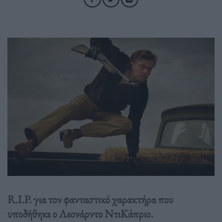
R.I.P. για τον φανταστικό χαρακτήρα που
υποδήθηκε ο Λεονάρντο ΝτιΚάπριο.