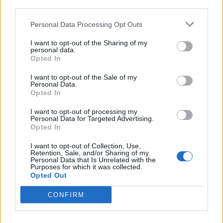
third parties.
Personal Data Processing Opt Outs
I want to opt-out of the Sharing of my
personal data.
Opted In
Το επικό εγκληματικό γουέστερν του Μάρτιν
I want to opt-out of the Sale of my
Σκορτσέζε έχει βασιστεί στο ομότιτλο μπεστ σέλερ
Personal Data.
Opted In
του David Grann.
I want to opt-out of processing my
Personal Data for Targeted Advertising.
Opted In
Διαβάστε περισσότερα
→
I want to opt-out of Collection, Use,
Retention, Sale, and/or Sharing of my
Personal Data that Is Unrelated with the
Purposes for which it was collected.
Opted Out
Δημοσιεύθηκε σε
Τέχνη
|
Tagged
Apple TV
,
Brendan Fraser
,
Killers of
the Flower Moon
,
Leonardo DiCaprio
,
Lily Gladstone
,
Robert De
CONFIRM
Niro