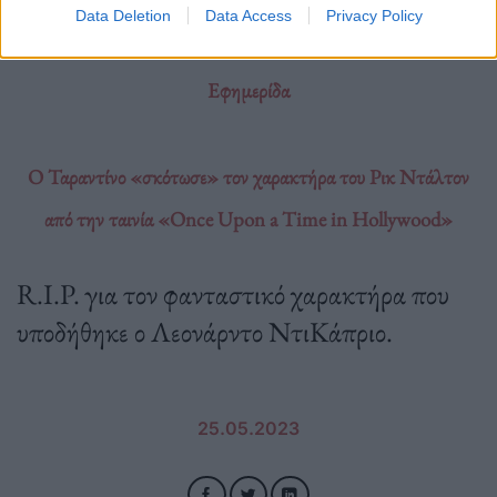
Data Deletion
Data Access
Privacy Policy
Εφημερίδα
Ο Ταραντίνο «σκότωσε» τον χαρακτήρα του Ρικ Ντάλτον
από την ταινία «Once Upon a Time in Hollywood»
R.I.P. για τον φανταστικό χαρακτήρα που
υποδήθηκε ο Λεονάρντο ΝτιΚάπριο.
25.05.2023