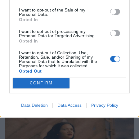
I want to opt-out of the Sale of my
Personal Data.
Τέχνη
Opted In
Philip Glass: Παγκόσμια γιορτή για τα 90ά
I want to opt-out of processing my
Personal Data for Targeted Advertising.
γενέθλιά του με πρεμιέρα της “Συμφωνίας
Opted In
Νο. 15: Lincoln”
I want to opt-out of Collection, Use,
Retention, Sale, and/or Sharing of my
29.05.26
Personal Data that Is Unrelated with the
Purposes for which it was collected.
Opted Out
Ο Philip Glass θα γιορτάσει τα 90ά του γενέθλια στις 31
Ιανουαρίου 2027 με μια πολυετή, διεθνή σειρά εκδηλώσεων
CONFIRM
που κορυφώνεται με την παγκόσμια πρεμιέρα της "Συμφωνίας
Νο. 15: Lincoln" και επετειακά
Data Deletion
Data Access
Privacy Policy