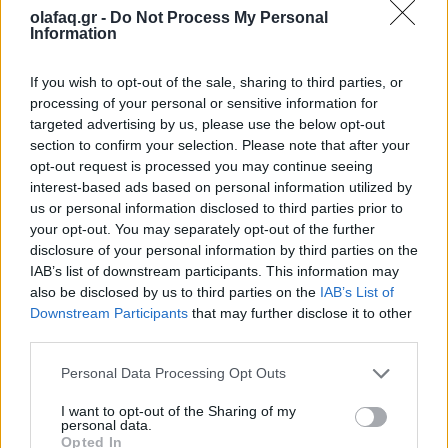
olafaq.gr -
Do Not Process My Personal
Information
Τέχνη
Το Disney δίνει teaser για το documentary
If you wish to opt-out of the sale, sharing to third parties, or
“Don’t Look Back in Anger” των Oasis
processing of your personal or sensitive information for
targeted advertising by us, please use the below opt-out
07.07.26
section to confirm your selection. Please note that after your
opt-out request is processed you may continue seeing
Το "Don’t Look Back in Anger" καταγράφει την επανένωση
interest-based ads based on personal information utilized by
us or personal information disclosed to third parties prior to
των Oasis και την sold-out περιοδεία “Oasis Live
your opt-out. You may separately opt-out of the further
disclosure of your personal information by third parties on the
IAB’s list of downstream participants. This information may
also be disclosed by us to third parties on the
IAB’s List of
Downstream Participants
that may further disclose it to other
third parties.
Personal Data Processing Opt Outs
I want to opt-out of the Sharing of my
personal data.
Opted In