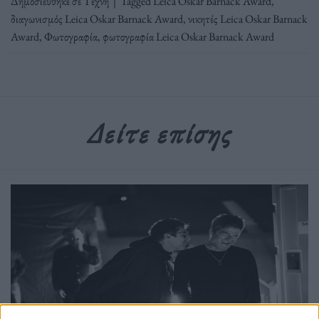
Δημοσιεύθηκε σε
Τέχνη
|
Tagged
Leica Oskar Barnack Award
,
διαγωνισμός Leica Oskar Barnack Award
,
νικητές Leica Oskar Barnack
Award
,
Φωτογραφία
,
φωτογραφία Leica Oskar Barnack Award
Δείτε επίσης