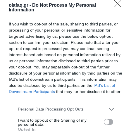
olafaq.gr -
Do Not Process My Personal
Information
Τέχνη
Το Disney δίνει teaser για το documentary
If you wish to opt-out of the sale, sharing to third parties, or
“Don’t Look Back in Anger” των Oasis
processing of your personal or sensitive information for
targeted advertising by us, please use the below opt-out
07.07.26
section to confirm your selection. Please note that after your
opt-out request is processed you may continue seeing
Το "Don’t Look Back in Anger" καταγράφει την επανένωση
interest-based ads based on personal information utilized by
us or personal information disclosed to third parties prior to
των Oasis και την sold-out περιοδεία “Oasis Live
your opt-out. You may separately opt-out of the further
disclosure of your personal information by third parties on the
IAB’s list of downstream participants. This information may
also be disclosed by us to third parties on the
IAB’s List of
Downstream Participants
that may further disclose it to other
third parties.
Personal Data Processing Opt Outs
I want to opt-out of the Sharing of my
personal data.
Opted In