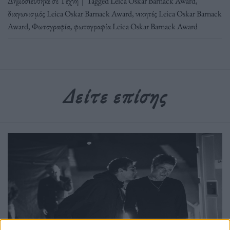
Δημοσιεύθηκε σε
Τέχνη
|
Tagged
Leica Oskar Barnack Award
,
διαγωνισμός Leica Oskar Barnack Award
,
νικητές Leica Oskar Barnack
Award
,
Φωτογραφία
,
φωτογραφία Leica Oskar Barnack Award
Δείτε επίσης