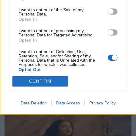
I want to opt-out of the Sale of my
Personal Data.
Τέχνη
Opted In
Philip Glass: Παγκόσμια γιορτή για τα 90ά
I want to opt-out of processing my
Personal Data for Targeted Advertising.
γενέθλιά του με πρεμιέρα της “Συμφωνίας
Opted In
Νο. 15: Lincoln”
I want to opt-out of Collection, Use,
Retention, Sale, and/or Sharing of my
29.05.26
Personal Data that Is Unrelated with the
Purposes for which it was collected.
Opted Out
Ο Philip Glass θα γιορτάσει τα 90ά του γενέθλια στις 31
Ιανουαρίου 2027 με μια πολυετή, διεθνή σειρά εκδηλώσεων
CONFIRM
που κορυφώνεται με την παγκόσμια πρεμιέρα της "Συμφωνίας
Νο. 15: Lincoln" και επετειακά
Data Deletion
Data Access
Privacy Policy