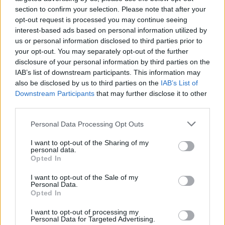
section to confirm your selection. Please note that after your
opt-out request is processed you may continue seeing
interest-based ads based on personal information utilized by
us or personal information disclosed to third parties prior to
your opt-out. You may separately opt-out of the further
disclosure of your personal information by third parties on the
IAB’s list of downstream participants. This information may
also be disclosed by us to third parties on the
IAB’s List of
Downstream Participants
that may further disclose it to other
third parties.
Personal Data Processing Opt Outs
I want to opt-out of the Sharing of my
personal data.
Opted In
Πρόκειται για μη αναμενόμενη κίνηση καθώς στο
I want to opt-out of the Sale of my
παρελθόν κατηγόρησε άλλες τραγουδίστριες ότι
Personal Data.
Opted In
έκαναν καριέρα από το γεγονός ότι «είναι σέξι» και
«δεν φοράνε ρούχα».
I want to opt-out of processing my
Personal Data for Targeted Advertising.