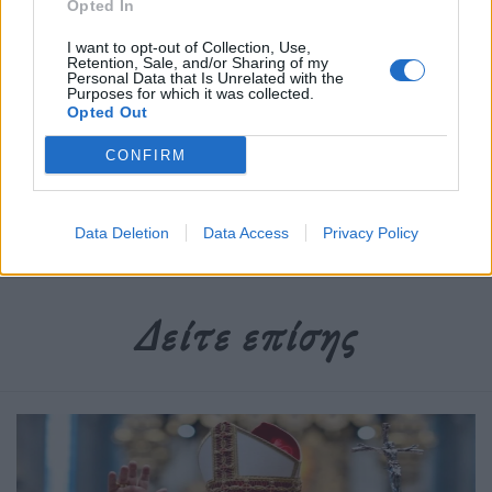
Opted In
Διαβάστε περισσότερα
→
I want to opt-out of Collection, Use,
Retention, Sale, and/or Sharing of my
Personal Data that Is Unrelated with the
Purposes for which it was collected.
Opted Out
CONFIRM
Δημοσιεύθηκε σε
Διεθνή
|
Tagged
Beyonce
,
Lana Del Rey
,
Nicki
Minaj
,
άλμπουμ
,
εξώφυλλο
,
Λάνα Ντελ Ρέι
,
Μουσική
,
τόπλες
Data Deletion
Data Access
Privacy Policy
Δείτε επίσης