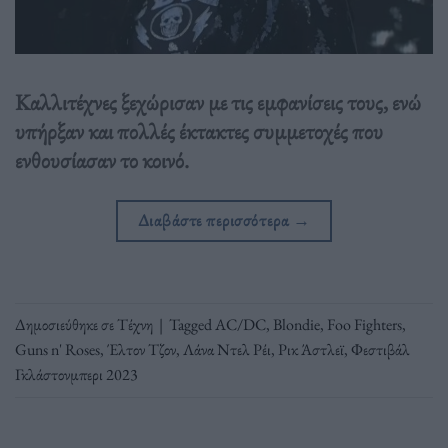
Καλλιτέχνες ξεχώρισαν με τις εμφανίσεις τους, ενώ
υπήρξαν και πολλές έκτακτες συμμετοχές που
ενθουσίασαν το κοινό.
Διαβάστε περισσότερα
→
Δημοσιεύθηκε σε
Τέχνη
|
Tagged
AC/DC
,
Blondie
,
Foo Fighters
,
Guns n' Roses
,
Έλτον Τζον
,
Λάνα Ντελ Ρέι
,
Ρικ Άστλεϊ
,
Φεστιβάλ
Γκλάστονμπερι 2023