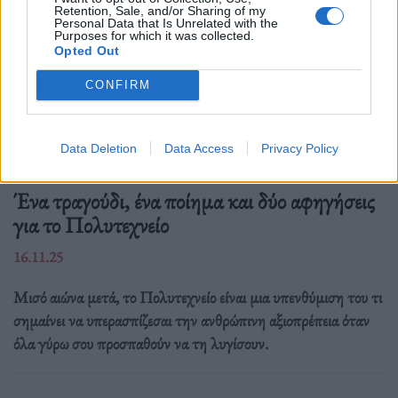
Retention, Sale, and/or Sharing of my
Personal Data that Is Unrelated with the
Purposes for which it was collected.
Opted Out
CONFIRM
Data Deletion
Data Access
Privacy Policy
Ιστορίες
Ένα τραγούδι, ένα ποίημα και δύο αφηγήσεις
για το Πολυτεχνείο
16.11.25
Μισό αιώνα μετά, το Πολυτεχνείο είναι μια υπενθύμιση του τι
σημαίνει να υπερασπίζεσαι την ανθρώπινη αξιοπρέπεια όταν
όλα γύρω σου προσπαθούν να τη λυγίσουν.