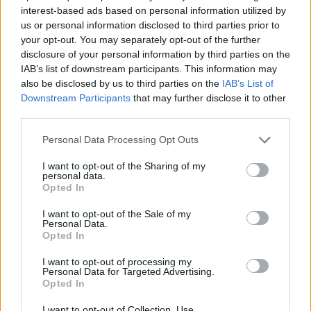
interest-based ads based on personal information utilized by
us or personal information disclosed to third parties prior to
your opt-out. You may separately opt-out of the further
disclosure of your personal information by third parties on the
IAB’s list of downstream participants. This information may
also be disclosed by us to third parties on the
IAB’s List of
Downstream Participants
that may further disclose it to other
third parties.
Personal Data Processing Opt Outs
Ιστορίες
I want to opt-out of the Sharing of my
Ο Αργύρης, τώρα, χαμογελά…
personal data.
Opted In
20.11.25
I want to opt-out of the Sale of my
Personal Data.
Μια ηχογραφία του Αργύρη Ζήλου.
Opted In
I want to opt-out of processing my
Personal Data for Targeted Advertising.
Opted In
I want to opt-out of Collection, Use,