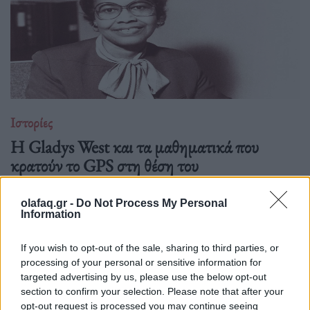
Ιστορίες
Η Gladys West και τα μαθηματικά που
κρατούν το GPS στη θέση του
28.01.26
olafaq.gr -
Do Not Process My Personal
Information
Η Gladys West έθεσε τις βάσεις του σύγχρονου GPS,
μετατρέποντας δορυφορικά δεδομένα, υπομονή και καθαρά
If you wish to opt-out of the sale, sharing to third parties, or
μαθηματικά σε παγκόσμια ακρίβεια.
processing of your personal or sensitive information for
targeted advertising by us, please use the below opt-out
section to confirm your selection. Please note that after your
opt-out request is processed you may continue seeing