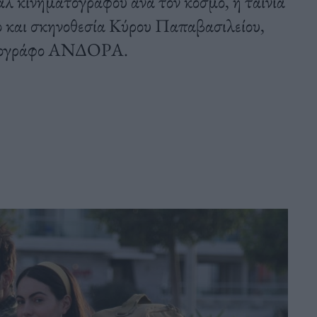
άλ κινηματογράφου ανά τον κόσμο, η ταινία
 και σκηνοθεσία Κύρου Παπαβασιλείου,
ματογράφο ΑΝΔΟΡΑ.