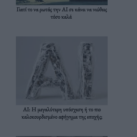
Γιατί το να ρωτάς την AI σε κάνει να νιώθεις
τόσο καλά
AI: Η μεγαλύτερη υπόσχεση ή το πιο
καλοκουρδισμένο αφήγημα της εποχής;