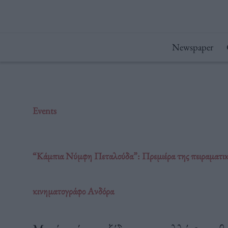
Μετάβαση
στο
περιεχόμενο
Newspaper
Events
“Κάμπια Νύμφη Πεταλούδα”: Πρεμιέρα της πειραματικής
κινηματογράφο Ανδόρα