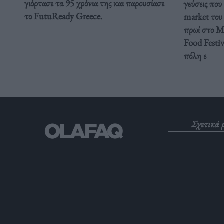
γιόρτασε τα 95 χρόνια της και παρουσίασε
γεύσεις που
το FutuReady Greece.
market του 
πρωί στο Με
Food Festiv
πόλη ε
Σχετικά 