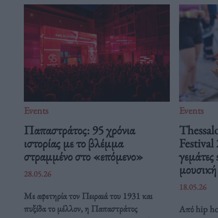
Events
Events
Παπαστράτος: 95 χρόνια
Thessalo
ιστορίας με το βλέμμα
Festival
στραμμένο στο «επόμενο»
γεμάτες 
μουσικ
28.05.26
18.05.26
Με αφετηρία τον Πειραιά του 1931 και
πυξίδα το μέλλον, η Παπαστράτος
Από hip hop