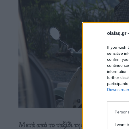
olafaq.gr 
If you wish 
sensitive in
confirm you
continue se
information 
further disc
participants
Downstream 
Persona
Μετά από το ταξίδι της σε πολλά φεστ
I want t