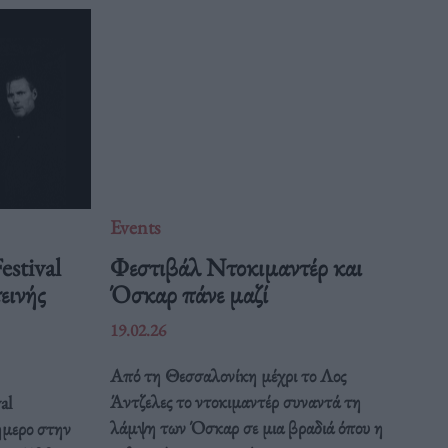
Events
estival
Φεστιβάλ Ντοκιμαντέρ και
εινής
Όσκαρ πάνε μαζί
19.02.26
Από τη Θεσσαλονίκη μέχρι το Λος
Άντζελες το ντοκιμαντέρ συναντά τη
al
λάμψη των Όσκαρ σε μια βραδιά όπου η
ιήμερο στην