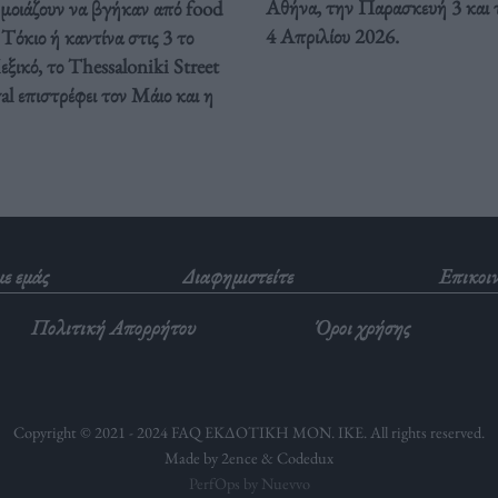
Αθήνα, την Παρασκευή 3 και 
 μοιάζουν να βγήκαν από food
4 Απριλίου 2026.
Τόκιο ή καντίνα στις 3 το
ξικό, το Thessaloniki Street
al επιστρέφει τον Μάιο και η
με εμάς
Διαφημιστείτε
Επικοι
Πολιτική Απορρήτου
Όροι χρήσης
Copyright © 2021 - 2024 FAQ ΕΚΔΟΤΙΚΗ ΜΟΝ. ΙΚΕ. All rights reserved.
Made by 2ence &
Codedux
PerfOps by Nuevvo