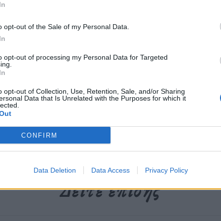
In
 σενάριο και σκηνοθεσία Κύρου
πριλίου στον κινηματογράφο ΑΝΔΟΡΑ.
o opt-out of the Sale of my Personal Data.
In
to opt-out of processing my Personal Data for Targeted
περισσότερα
→
ing.
In
o opt-out of Collection, Use, Retention, Sale, and/or Sharing
ersonal Data that Is Unrelated with the Purposes for which it
lected.
Out
ινηματογράφος
,
Κύρος Παπαβασιλείου
,
Ταινία
CONFIRM
Data Deletion
Data Access
Privacy Policy
Δείτε επίσης