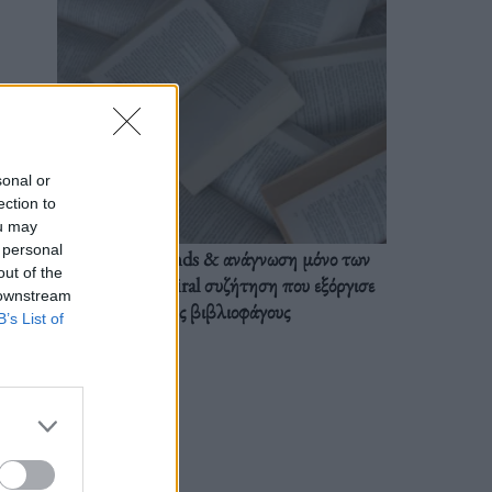
sonal or
ection to
ou may
 personal
BookTok trends & ανάγνωση μόνο των
out of the
διαλόγων: Η viral συζήτηση που εξόργισε
 downstream
τους βιβλιοφάγους
B’s List of