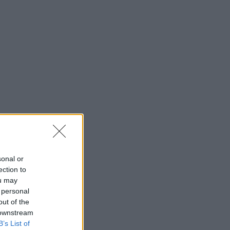
sonal or
ection to
ou may
 personal
out of the
 downstream
B’s List of