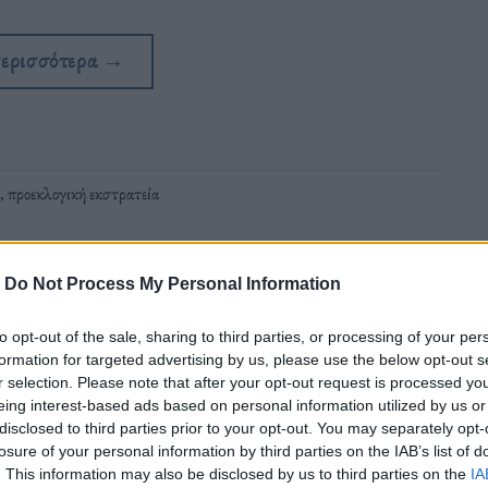
περισσότερα
→
,
προεκλογική εκστρατεία
-
Do Not Process My Personal Information
to opt-out of the sale, sharing to third parties, or processing of your per
formation for targeted advertising by us, please use the below opt-out s
r selection. Please note that after your opt-out request is processed y
ς σκύλου
eing interest-based ads based on personal information utilized by us or
disclosed to third parties prior to your opt-out. You may separately opt-
losure of your personal information by third parties on the IAB’s list of
τε τρόπος για να βελτιώσει κάποιος την
. This information may also be disclosed by us to third parties on the
IA