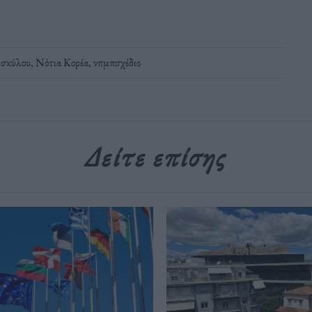
 σκύλου
,
Νότια Κορέα
,
νπμπσχέδιο
Δείτε επίσης