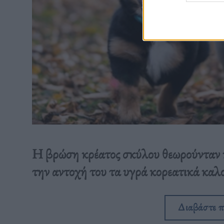
Η βρώση κρέατος σκύλου θεωρούνταν κ
την αντοχή του τα υγρά κορεατικά καλο
Διαβάστε 