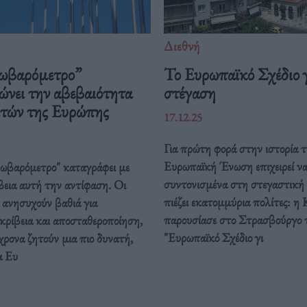
Διεθνή
ωβαρόμετρο”
Το Ευρωπαϊκό Σχέδιο γ
ώνει την αβεβαιότητα
στέγαση
ιτών της Ευρώπης
17.12.25
Για πρώτη φορά στην ιστορία τ
Ευρωπαϊκή Ένωση επιχειρεί ν
ρωβαρόμετρο" καταγράφει με
συντονισμένα στη στεγαστική
βεια αυτή την αντίφαση. Oι
πιέζει εκατομμύρια πολίτες: η 
 ανησυχούν βαθιά για
παρουσίασε στο Στρασβούργο 
κρίβεια και αποσταθεροποίηση,
"Ευρωπαϊκό Σχέδιο γι
ρονα ζητούν μια πιο δυνατή,
α Ευ