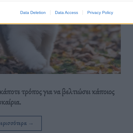
Data Deletion
Data Access
Privacy Policy
άποτε τρόπος για να βελτιώσει κάποιος
καίρια.
περισσότερα
→