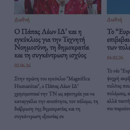
Διεθνή
Διεθνή
Ο Πάπας Λέων ΙΔ’ και η
Το “Ευρ
εγκύκλιος για την Τεχνητή
επιβεβαι
Νοημοσύνη, τη δημοκρατία
των πολ
και τη συγκέντρωση ισχύος
04.02.26
02.06.26
Το νέο "Ευ
ψυχρή ακρί
Στην πρώτη του εγκύκλιο "Magnifica
πολίτες που
Humanitas", ο Πάπας Λέων ΙΔ’
πολέμους, α
χρησιμοποιεί την ΤΝ ως αφετηρία για να
αλλά ταυτόχ
καταγγείλει την ανισότητα, τον πόλεμο, τη
πιο παρούσ
διάβρωση της δημοκρατίας και τη
συγκέντρωση εξουσίας σε