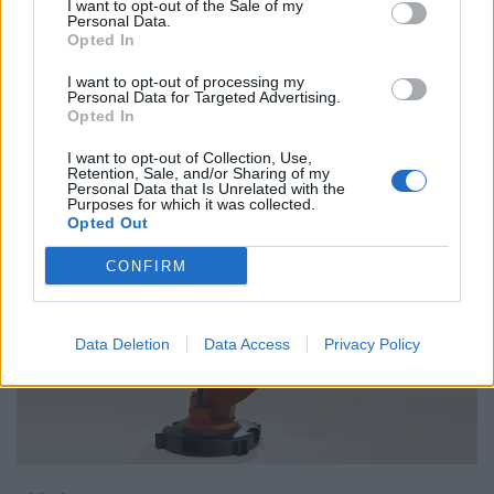
I want to opt-out of the Sale of my
Personal Data.
01.10.25
Opted In
I want to opt-out of processing my
Δημόσιοι υπάλληλοι, γιατροί, εκπαιδευτικοί, δικαστικοί
Personal Data for Targeted Advertising.
υπάλληλοι, ταξιτζήδες και ναυτεργάτες συμμετέχουν στη
Opted In
σημερινή πανελλαδική κινητοποίηση, που μπλοκάρει
I want to opt-out of Collection, Use,
μεταφορές και υπηρεσίες. Στο επίκεντρο των
Retention, Sale, and/or Sharing of my
Personal Data that Is Unrelated with the
Purposes for which it was collected.
Opted Out
CONFIRM
Data Deletion
Data Access
Privacy Policy