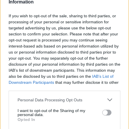
ξαναζήσουμε το πιο παράλογο ευρωπαϊκό ραντεβού με τον
Information
χρόνο: θα γυρίσουμε τα ρολόγια μας πίσω μία ώρα, για να
"εξοικονομήσουμε ενέργεια".
If you wish to opt-out of the sale, sharing to third parties, or
processing of your personal or sensitive information for
targeted advertising by us, please use the below opt-out
section to confirm your selection. Please note that after your
opt-out request is processed you may continue seeing
interest-based ads based on personal information utilized by
us or personal information disclosed to third parties prior to
your opt-out. You may separately opt-out of the further
disclosure of your personal information by third parties on the
IAB’s list of downstream participants. This information may
also be disclosed by us to third parties on the
IAB’s List of
Downstream Participants
that may further disclose it to other
third parties.
Personal Data Processing Opt Outs
Ελλάδα
Παραλύει η χώρα από τη 24ωρη απεργία
I want to opt-out of the Sharing of my
personal data.
ΓΣΕΕ και ΑΔΕΔΥ ενάντια στο νέο εργασιακό
Opted In
νομοσχέδιο