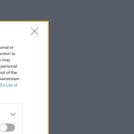
sonal or
ection to
ou may
 personal
out of the
 downstream
B’s List of