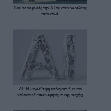
Γιατί το να ρωτάς την AI σε κάνει να νιώθεις
τόσο καλά
AI: Η μεγαλύτερη υπόσχεση ή το πιο
καλοκουρδισμένο αφήγημα της εποχής;