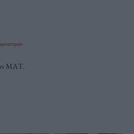
εμινιστριών
 των ΜΑΤ.