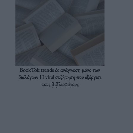
BookTok trends & ανάγνωση μόνο των
διαλόγων: Η viral συζήτηση που εξόργισε
τους βιβλιοφάγους