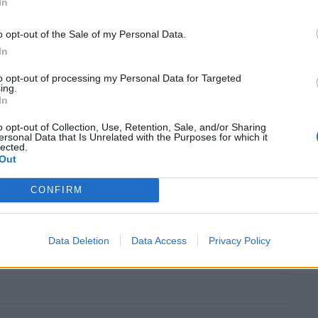
In
o opt-out of the Sale of my Personal Data.
In
to opt-out of processing my Personal Data for Targeted
ing.
In
o opt-out of Collection, Use, Retention, Sale, and/or Sharing
ersonal Data that Is Unrelated with the Purposes for which it
μενοι.
lected.
Out
CONFIRM
περισσότερα
→
Data Deletion
Data Access
Privacy Policy