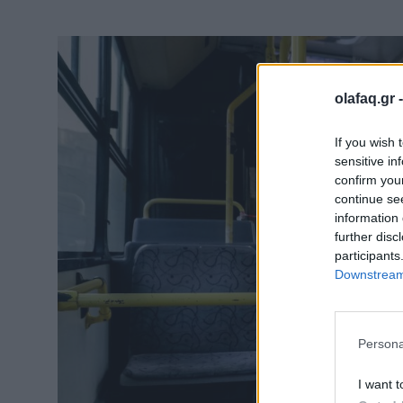
olafaq.gr 
If you wish 
sensitive in
confirm you
continue se
information 
further disc
participants
Downstream 
Persona
I want t