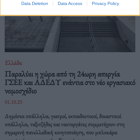
Data Deletion
Data Access
Privacy Policy
Ελλάδα
Παραλύει η χώρα από τη 24ωρη απεργία
ΓΣΕΕ και ΑΔΕΔΥ ενάντια στο νέο εργασιακό
νομοσχέδιο
01.10.25
Δημόσιοι υπάλληλοι, γιατροί, εκπαιδευτικοί, δικαστικοί
υπάλληλοι, ταξιτζήδες και ναυτεργάτες συμμετέχουν στη
σημερινή πανελλαδική κινητοποίηση, που μπλοκάρει