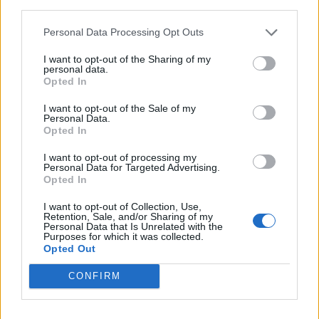
third parties.
Personal Data Processing Opt Outs
I want to opt-out of the Sharing of my
personal data.
Opted In
Ελλάδα
I want to opt-out of the Sale of my
Ώρα να μπερδευτούμε ξανά: Γυρίζουμε τα
Personal Data.
ρολόγια μία ώρα πίσω γιατί… έτσι συνηθίσαμε
Opted In
I want to opt-out of processing my
16.10.25
Personal Data for Targeted Advertising.
Opted In
Την Κυριακή 26 Οκτωβρίου, στις 04:00 τα ξημερώματα, θα
I want to opt-out of Collection, Use,
ξαναζήσουμε το πιο παράλογο ευρωπαϊκό ραντεβού με τον
Retention, Sale, and/or Sharing of my
Personal Data that Is Unrelated with the
χρόνο: θα γυρίσουμε τα ρολόγια μας πίσω μία ώρα, για να
Purposes for which it was collected.
"εξοικονομήσουμε ενέργεια".
Opted Out
CONFIRM