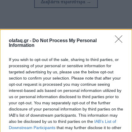
Διαβάστε περισσότερα
→
Δημοσιεύθηκε σε
Ελλάδα
|
Tagged
Ακραίος κίνδυνος πυρκαγιάς
,
γενική
γραμματεία Πολιτικής Προστασίας
,
Κατάσταση Συναγερμού
,
Πέμπτη
olafaq.gr -
Do Not Process My Personal
Information
If you wish to opt-out of the sale, sharing to third parties, or
processing of your personal or sensitive information for
targeted advertising by us, please use the below opt-out
Δείτε επίσης
section to confirm your selection. Please note that after your
opt-out request is processed you may continue seeing
interest-based ads based on personal information utilized by
us or personal information disclosed to third parties prior to
your opt-out. You may separately opt-out of the further
disclosure of your personal information by third parties on the
IAB’s list of downstream participants. This information may
also be disclosed by us to third parties on the
IAB’s List of
Downstream Participants
that may further disclose it to other