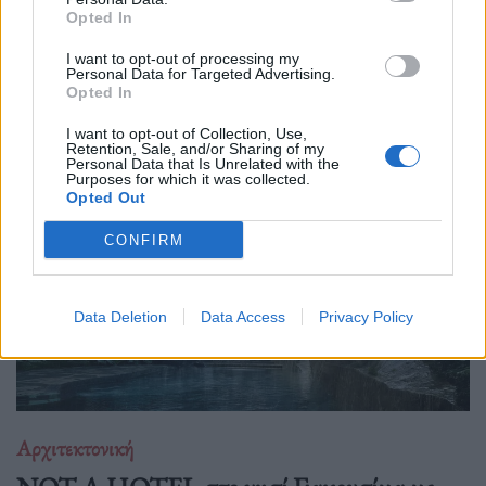
17.10.25
Opted In
I want to opt-out of processing my
Μια αρχιτεκτονική φιλοσοφία που επαναφέρει τη σχέση
Personal Data for Targeted Advertising.
ανθρώπου και φύσης, δημιουργώντας βιώσιμους χώρους
Opted In
ευεξίας, ονομάζεται βιοφιλικό design.
I want to opt-out of Collection, Use,
Retention, Sale, and/or Sharing of my
Personal Data that Is Unrelated with the
Purposes for which it was collected.
Opted Out
CONFIRM
Data Deletion
Data Access
Privacy Policy
Αρχιτεκτονική