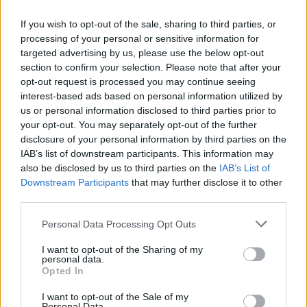
If you wish to opt-out of the sale, sharing to third parties, or
Μπορεί μια πόλη να αλλάξει ποιοι είμαστε; Πώς τα ταξίδια και
processing of your personal or sensitive information for
η αρχιτεκτονική διαμορφώνουν αυτό που γινόμαστε.
targeted advertising by us, please use the below opt-out
section to confirm your selection. Please note that after your
opt-out request is processed you may continue seeing
interest-based ads based on personal information utilized by
us or personal information disclosed to third parties prior to
your opt-out. You may separately opt-out of the further
disclosure of your personal information by third parties on the
IAB’s list of downstream participants. This information may
also be disclosed by us to third parties on the
IAB’s List of
Downstream Participants
that may further disclose it to other
third parties.
Personal Data Processing Opt Outs
Αρχιτεκτονική
I want to opt-out of the Sharing of my
personal data.
Βιοφιλικός σχεδιασμός: Όταν η φύση
Opted In
ενσωματώνεται στην αρχιτεκτονική
I want to opt-out of the Sale of my
Personal Data.