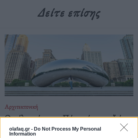
Δείτε επίσης
Αρχιτεκτονική
Οι πόλεις μέσα μας: Πώς οι τόποι που ζούμε
μάς αλλάζουν
olafaq.gr -
Do Not Process My Personal
Information
17.10.25