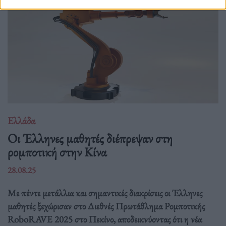
Ελλάδα
Οι Έλληνες μαθητές διέπρεψαν στη
ρομποτική στην Κίνα
28.08.25
Με πέντε μετάλλια και σημαντικές διακρίσεις οι Έλληνες
μαθητές ξεχώρισαν στο Διεθνές Πρωτάθλημα Ρομποτικής
RoboRAVE 2025 στο Πεκίνο, αποδεικνύοντας ότι η νέα