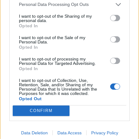
Personal Data Processing Opt Outs
I want to opt-out of the Sharing of my
personal data.
Opted In
I want to opt-out of the Sale of my
Ελλάδα
Personal Data.
Opted In
Παραλύει η χώρα από τη 24ωρη απεργία
I want to opt-out of processing my
ΓΣΕΕ και ΑΔΕΔΥ ενάντια στο νέο εργασιακό
Personal Data for Targeted Advertising.
νομοσχέδιο
Opted In
I want to opt-out of Collection, Use,
01.10.25
Retention, Sale, and/or Sharing of my
Personal Data that Is Unrelated with the
Purposes for which it was collected.
Δημόσιοι υπάλληλοι, γιατροί, εκπαιδευτικοί, δικαστικοί
Opted Out
υπάλληλοι, ταξιτζήδες και ναυτεργάτες συμμετέχουν στη
CONFIRM
σημερινή πανελλαδική κινητοποίηση, που μπλοκάρει
μεταφορές και υπηρεσίες. Στο επίκεντρο των
Data Deletion
Data Access
Privacy Policy