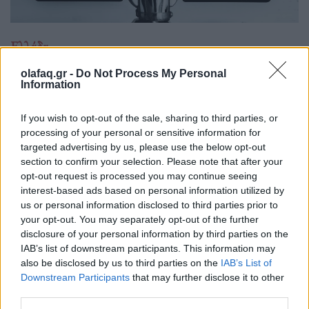
Ελλάδα
Ώρα να μπερδευτούμε ξανά: Γυρίζουμε τα
olafaq.gr -
Do Not Process My Personal
ρολόγια μία ώρα πίσω γιατί… έτσι συνηθίσαμε
Information
16.10.25
If you wish to opt-out of the sale, sharing to third parties, or
processing of your personal or sensitive information for
Την Κυριακή 26 Οκτωβρίου, στις 04:00 τα ξημερώματα, θα
targeted advertising by us, please use the below opt-out
ξαναζήσουμε το πιο παράλογο ευρωπαϊκό ραντεβού με τον
section to confirm your selection. Please note that after your
opt-out request is processed you may continue seeing
χρόνο: θα γυρίσουμε τα ρολόγια μας πίσω μία ώρα, για να
interest-based ads based on personal information utilized by
"εξοικονομήσουμε ενέργεια".
us or personal information disclosed to third parties prior to
your opt-out. You may separately opt-out of the further
disclosure of your personal information by third parties on the
IAB’s list of downstream participants. This information may
also be disclosed by us to third parties on the
IAB’s List of
Downstream Participants
that may further disclose it to other
third parties.