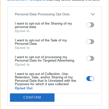
third parties.
Στη λίμνη πραγματοποιούνται επίσης εκδρομές,
Personal Data Processing Opt Outs
μικρές κρουαζιέρες και άλλες περιπατητικές και
I want to opt-out of the Sharing of my
personal data.
φυσιολατρικές δραστηριότητες για να ανακαλύψει
Opted In
κανείς τη φυσική κληρονομιά των υδάτινων
I want to opt-out of the Sale of my
συστημάτων.
Personal Data.
Opted In
I want to opt-out of processing my
Διαβάστε περισσότερα
→
Personal Data for Targeted Advertising.
Opted In
I want to opt-out of Collection, Use,
Retention, Sale, and/or Sharing of my
Personal Data that Is Unrelated with the
Δημοσιεύθηκε σε
Ελλάδα
|
Tagged
διακοπες
,
Ελλάδα
,
Καστοριά
,
Purposes for which it was collected.
Opted Out
ταξίδι
,
Τουρισμός
,
φύση
,
Φυσικό Περιβάλλον
CONFIRM