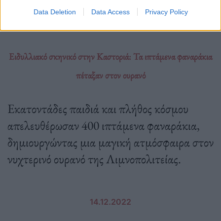
Data Deletion
Data Access
Privacy Policy
Εφημερίδα
Ειδυλλιακό σκηνικό στην Καστοριά: Τα ιπτάμενα φαναράκια
πέταξαν στον ουρανό
Εκατοντάδες παιδιά και πλήθος κόσμου
απελευθέρωσαν 400 ιπτάμενα φαναράκια,
δημιουργώντας μια μαγική ατμόσφαιρα στον
νυχτερινό ουρανό της Λιμνοπολιτείας.
14.12.2022