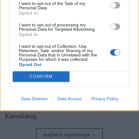
I want to opt-out of the Sale of my
Personal Data.
Opted In
I want to opt-out of processing my
Personal Data for Targeted Advertising.
Opted In
I want to opt-out of Collection, Use,
Retention, Sale, and/or Sharing of my
Personal Data that Is Unrelated with the
Purposes for which it was collected.
Opted Out
Φωτ. : Νάσος Σιμόπουλος/ Eurokinissi
CONFIRM
«Tο παιδί δεν είναι συνέχειά μας. Ούτε εργαλείο
μας. Είναι ψυχή. Που θέλει από τους δύο γονείς του
Data Deletion
Data Access
Privacy Policy
θαύματα και όχι τραύματα.» ανέφερε ο Στέφανος
Κασσελάκης
Διαβάστε περισσότερα
→