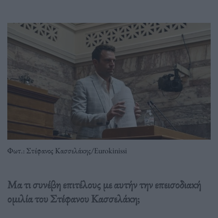
Φωτ.: Στέφανος Κασσελάκης/Eurokinissi
Μα τι συνέβη επιτέλους με αυτήν την επεισοδιακή
ομιλία του Στέφανου Κασσελάκη;