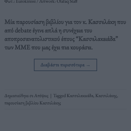
Φωτ.: Eurokinissi / Artwork: Olafaq Staff
Μία παρουσίαση βιβλίου για τον κ. Κασσελάκη που
από debate έγινε απλά η συνέχεια του
αποπροσανατολιστικού έπους “Κασσελακειάδα”
των ΜΜΕ που μας έχει πια κουράσει.
Διαβάστε περισσότερα
→
Δημοσιεύθηκε σε
Απόψεις
|
Tagged
Κασσελακειάδα
,
Κασσελάκης
,
παρουσίαση βιβλίου Κασσελάκης