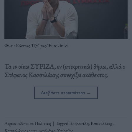
Φωτ.: Κώστας Τζούμας/ Eurokinissi
Τα εν οίκω ΣΥΡΙΖΑ, εν (επικριτικώ) δήμω, αλλά ο
Στέφανος Κασσελάκης συνεχίζει ακάθεκτος.
Διαβάστε περισσότερα
→
Δημοσιεύθηκε σε
Πολιτική
|
Tagged
Γεροβασίλη
,
Κασσελάκης
,
Κασσελάκης ερωτηματολόγιο
,
Σπίρτζης