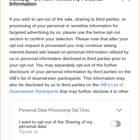
«Tο παιδί δεν είναι συνέχειά μας. Ούτε
Information
εργαλείο μας. Είναι ψυχή. Που θέλει από
If you wish to opt-out of the sale, sharing to third parties, or
τους δύο γονείς του θαύματα και όχι
processing of your personal or sensitive information for
τραύματα.» ανέφερε ο Στέφανος
targeted advertising by us, please use the below opt-out
section to confirm your selection. Please note that after your
Κασσελάκης
opt-out request is processed you may continue seeing
interest-based ads based on personal information utilized by
us or personal information disclosed to third parties prior to
your opt-out. You may separately opt-out of the further
07.10.2023
disclosure of your personal information by third parties on the
IAB’s list of downstream participants. This information may
also be disclosed by us to third parties on the
IAB’s List of
Downstream Participants
that may further disclose it to other
third parties.
Personal Data Processing Opt Outs
I want to opt-out of the Sharing of my
personal data.
Opted In