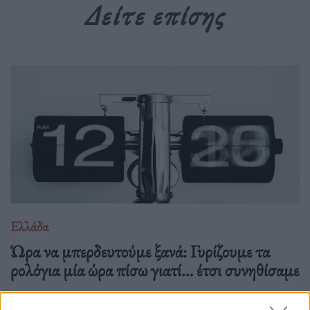
Δείτε επίσης
Ελλάδα
Ώρα να μπερδευτούμε ξανά: Γυρίζουμε τα
ρολόγια μία ώρα πίσω γιατί… έτσι συνηθίσαμε
16.10.25