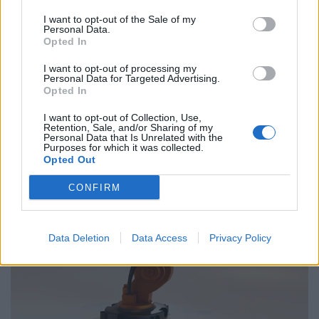
ΓΣΕΕ και ΑΔΕΔΥ ενάντια στο νέο εργασιακό
I want to opt-out of the Sale of my
νομοσχέδιο
Personal Data.
Opted In
01.10.25
I want to opt-out of processing my
Personal Data for Targeted Advertising.
Δημόσιοι υπάλληλοι, γιατροί, εκπαιδευτικοί, δικαστικοί
Opted In
υπάλληλοι, ταξιτζήδες και ναυτεργάτες συμμετέχουν στη
I want to opt-out of Collection, Use,
σημερινή πανελλαδική κινητοποίηση, που μπλοκάρει
Retention, Sale, and/or Sharing of my
Personal Data that Is Unrelated with the
μεταφορές και υπηρεσίες. Στο επίκεντρο των
Purposes for which it was collected.
Opted Out
CONFIRM
Data Deletion
Data Access
Privacy Policy