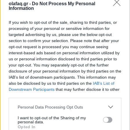
olafaq.gr -
Do Not Process My Personal
Την Κυριακή 26 Οκτωβρίου, στις 04:00 τα ξημερώματα, θα
Information
ξαναζήσουμε το πιο παράλογο ευρωπαϊκό ραντεβού με τον
χρόνο: θα γυρίσουμε τα ρολόγια μας πίσω μία ώρα, για να
If you wish to opt-out of the sale, sharing to third parties, or
"εξοικονομήσουμε ενέργεια".
processing of your personal or sensitive information for
targeted advertising by us, please use the below opt-out
section to confirm your selection. Please note that after your
opt-out request is processed you may continue seeing
interest-based ads based on personal information utilized by
us or personal information disclosed to third parties prior to
your opt-out. You may separately opt-out of the further
disclosure of your personal information by third parties on the
IAB’s list of downstream participants. This information may
also be disclosed by us to third parties on the
IAB’s List of
Downstream Participants
that may further disclose it to other
third parties.
Personal Data Processing Opt Outs
Ελλάδα
I want to opt-out of the Sharing of my
personal data.
Παραλύει η χώρα από τη 24ωρη απεργία
Opted In