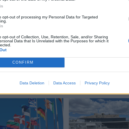
In
to opt-out of processing my Personal Data for Targeted
ing.
In
ΝΑΤΟ
,
Ουλφ Κρίστερσον
,
Πρωθυπουργος
,
Ράσμους Παλουντάν
,
o opt-out of Collection, Use, Retention, Sale, and/or Sharing
ersonal Data that Is Unrelated with the Purposes for which it
lected.
Out
CONFIRM
Δείτε επίσης
Data Deletion
Data Access
Privacy Policy