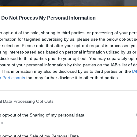
-
Do Not Process My Personal Information
to opt-out of the sale, sharing to third parties, or processing of your per
formation for targeted advertising by us, please use the below opt-out s
r selection. Please note that after your opt-out request is processed y
eing interest-based ads based on personal information utilized by us or
disclosed to third parties prior to your opt-out. You may separately opt-
losure of your personal information by third parties on the IAB’s list of
. This information may also be disclosed by us to third parties on the
IA
Participants
that may further disclose it to other third parties.
ρσον επέκρινε το κάψιμο αντίτυπο του
l Data Processing Opt Outs
o opt-out of the Sharing of my personal data.
In
περισσότερα
→
o opt-out of the Sale of my Personal Data.