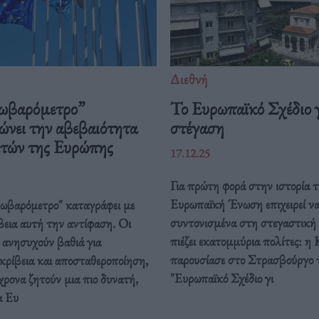
Διεθνή
ωβαρόμετρο”
Το Ευρωπαϊκό Σχέδιο γ
ώνει την αβεβαιότητα
στέγαση
ιτών της Ευρώπης
17.12.25
Για πρώτη φορά στην ιστορία τ
Ευρωπαϊκή Ένωση επιχειρεί ν
ρωβαρόμετρο" καταγράφει με
συντονισμένα στη στεγαστική
βεια αυτή την αντίφαση. Oι
πιέζει εκατομμύρια πολίτες: η 
 ανησυχούν βαθιά για
παρουσίασε στο Στρασβούργο 
κρίβεια και αποσταθεροποίηση,
"Ευρωπαϊκό Σχέδιο γι
ρονα ζητούν μια πιο δυνατή,
α Ευ