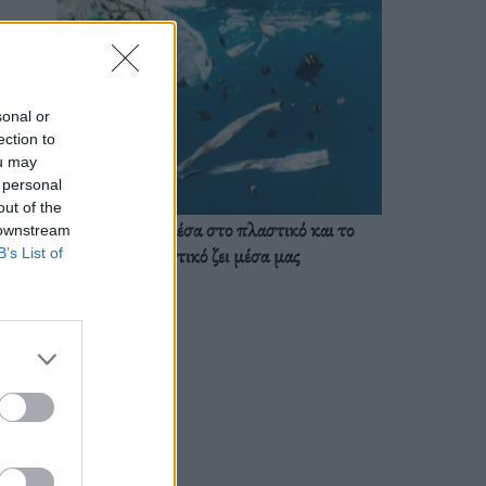
sonal or
ection to
ou may
 personal
out of the
Ζούμε ήδη μέσα στο πλαστικό και το
 downstream
πλαστικό ζει μέσα μας
B’s List of