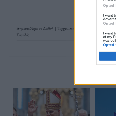
Opted 
I want 
Advertis
Opted 
Δημοσιεύθηκε σε
Διεθνή
|
Tagged
Stram Kurs
,
κάψιμο
,
Κοράνι
,
I want t
Σουηδός
of my P
was col
Opted 