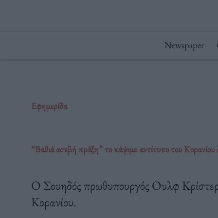
Μετάβαση
στο
περιεχόμενο
Newspaper
Εφημερίδα
“Bαθιά ασεβή πράξη” το κάψιμο αντίτυπο του Κορανίου
Ο Σουηδός πρωθυπουργός Ουλφ Κρίστερσ
Κορανίου.