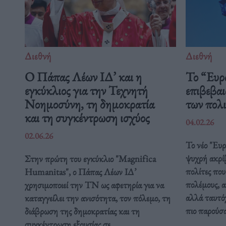
Διεθνή
Διεθνή
Ο Πάπας Λέων ΙΔ’ και η
Το “Ευρ
εγκύκλιος για την Τεχνητή
επιβεβαι
Νοημοσύνη, τη δημοκρατία
των πολ
και τη συγκέντρωση ισχύος
04.02.26
02.06.26
Το νέο "Ευ
ψυχρή ακρί
Στην πρώτη του εγκύκλιο "Magnifica
πολίτες που
Humanitas", ο Πάπας Λέων ΙΔ’
πολέμους, α
χρησιμοποιεί την ΤΝ ως αφετηρία για να
αλλά ταυτόχ
καταγγείλει την ανισότητα, τον πόλεμο, τη
πιο παρούσ
διάβρωση της δημοκρατίας και τη
συγκέντρωση εξουσίας σε