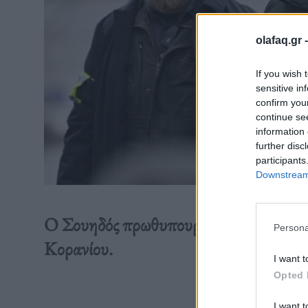
olafaq.gr 
If you wish 
sensitive in
confirm you
continue se
information 
further disc
participants
Downstream 
Ο Σουηδός πρωθυπουργός Ουλφ Κρίστε
Persona
Κορανίου.
I want t
Opted 
Διαβάστε 
I want t