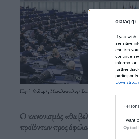
olafaq.gr 
If you wish 
sensitive in
confirm you
continue se
information 
further disc
participants
Downstream 
Πηγή: Θοδωρής Μανωλόπουλος/ Eurokinissi
Persona
Ο κανονισμός «θα βελτιώσει το επίπε
I want t
προϊόντων προς όφελος των καταναλωτώ
Opted 