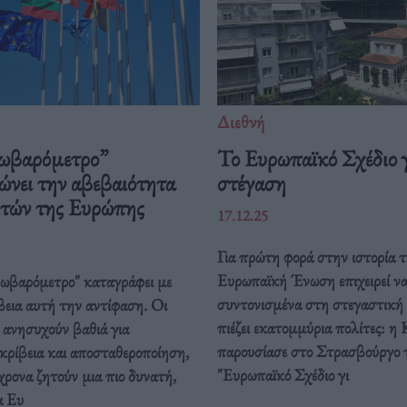
Διεθνή
ωβαρόμετρο”
Το Ευρωπαϊκό Σχέδιο γ
ώνει την αβεβαιότητα
στέγαση
ιτών της Ευρώπης
17.12.25
Για πρώτη φορά στην ιστορία τ
Ευρωπαϊκή Ένωση επιχειρεί ν
ρωβαρόμετρο" καταγράφει με
συντονισμένα στη στεγαστική
βεια αυτή την αντίφαση. Oι
πιέζει εκατομμύρια πολίτες: η 
 ανησυχούν βαθιά για
παρουσίασε στο Στρασβούργο 
κρίβεια και αποσταθεροποίηση,
"Ευρωπαϊκό Σχέδιο γι
ρονα ζητούν μια πιο δυνατή,
α Ευ