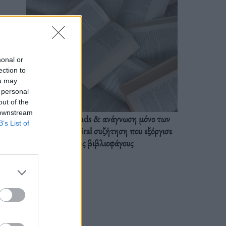
sonal or
ection to
ou may
 personal
out of the
 downstream
BookTok trends & ανάγνωση μόνο των
B’s List of
διαλόγων: Η viral συζήτηση που εξόργισε
τους βιβλιοφάγους