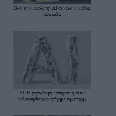
Γιατί το να ρωτάς την AI σε κάνει να νιώθεις
τόσο καλά
AI: Η μεγαλύτερη υπόσχεση ή το πιο
καλοκουρδισμένο αφήγημα της εποχής;