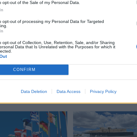
o opt-out of the Sale of my Personal Data.
περισσότερα
→
In
to opt-out of processing my Personal Data for Targeted
ing.
In
o opt-out of Collection, Use, Retention, Sale, and/or Sharing
ersonal Data that Is Unrelated with the Purposes for which it
μός ΕΕ
,
κανονισμός κυβερνοασφάλεια
lected.
Out
CONFIRM
Δείτε επίσης
Data Deletion
Data Access
Privacy Policy