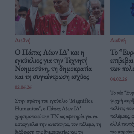
Διεθνή
Διεθνή
Ο Πάπας Λέων ΙΔ’ και η
Το “Ευρ
εγκύκλιος για την Τεχνητή
επιβεβαι
Νοημοσύνη, τη δημοκρατία
των πολ
και τη συγκέντρωση ισχύος
04.02.26
02.06.26
Το νέο "Ευ
ψυχρή ακρί
Στην πρώτη του εγκύκλιο "Magnifica
πολίτες που
Humanitas", ο Πάπας Λέων ΙΔ’
πολέμους, α
χρησιμοποιεί την ΤΝ ως αφετηρία για να
αλλά ταυτόχ
καταγγείλει την ανισότητα, τον πόλεμο, τη
πιο παρούσ
διάβρωση της δημοκρατίας και τη