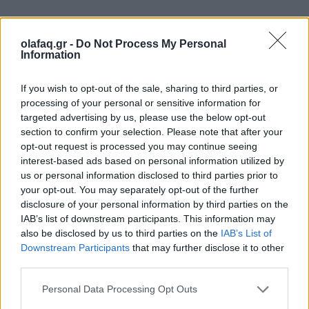
Επόμενη εννημέρωση από το Υπουργείο
Εσωτερικών στις 5 μμ.
olafaq.gr -
Do Not Process My Personal
Information
Διαβάστε περισσότερα
→
If you wish to opt-out of the sale, sharing to third parties, or
processing of your personal or sensitive information for
targeted advertising by us, please use the below opt-out
section to confirm your selection. Please note that after your
opt-out request is processed you may continue seeing
Δημοσιεύθηκε σε
Ελλάδα
|
Tagged
Εκλογές 2023
,
εκλογέων
,
κάλπες
,
interest-based ads based on personal information utilized by
us or personal information disclosed to third parties prior to
συμμετοχή
your opt-out. You may separately opt-out of the further
disclosure of your personal information by third parties on the
IAB’s list of downstream participants. This information may
also be disclosed by us to third parties on the
IAB’s List of
Downstream Participants
that may further disclose it to other
Εφημερίδα
third parties.
Personal Data Processing Opt Outs