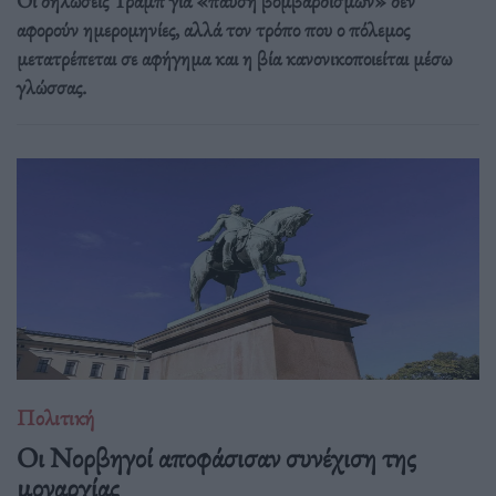
Οι δηλώσεις Τραμπ για «παύση βομβαρδισμών» δεν
αφορούν ημερομηνίες, αλλά τον τρόπο που ο πόλεμος
μετατρέπεται σε αφήγημα και η βία κανονικοποιείται μέσω
γλώσσας.
Πολιτική
Οι Νορβηγοί αποφάσισαν συνέχιση της
μοναρχίας