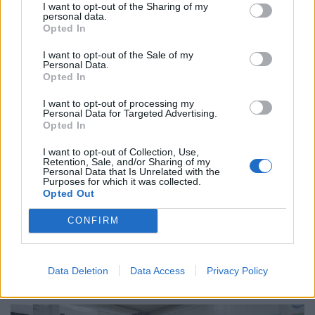
Στο Αρκαλοχώρι ψήφισε ο Νίκος Ανδρουλάκης
I want to opt-out of the Sharing of my
personal data.
Opted In
«Οι πολίτες να γυρίσουν την πλάτη στην
I want to opt-out of the Sale of my
Personal Data.
τοξικότητα, τη διχόνοια και να γυρίσουν την
Opted In
πλάτη σε όσους περιφρονούν τα πραγματικά
I want to opt-out of processing my
Personal Data for Targeted Advertising.
τους προβλήματα», δήλωσε ο ο πρόεδρος του
Opted In
ΠΑΣΟΚ-ΚΙΝΑΛ.
I want to opt-out of Collection, Use,
Retention, Sale, and/or Sharing of my
Personal Data that Is Unrelated with the
Purposes for which it was collected.
Opted Out
21.05.2023
CONFIRM
Data Deletion
Data Access
Privacy Policy